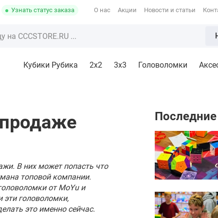
Узнать статус заказа
О нас
Акции
Новости и статьи
Конт
Кубики Рубика
2x2
3х3
Головоломки
Аксе
Последние
спродаже
жи. В них может попасть что
гмана топовой компании.
 головоломки от MoYu и
ти эти головоломки,
елать это именно сейчас.