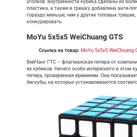
уголков. Внутренности кубика сделаны из бол
пластика, а также в трешку добавлена анти-поп
гораздо меньше, чем у других топовых трешек,
конкурировать.
MoYu 5x5x5 WeiChuang GTS
Ссылка на товар:
MoYu 5x5x5 WeiChuang 
ВейЧанг ГТС – флагманская пятера от компан
их кубиков. Ничего особо интересного в этом к
пятера, проверенная временем. Она показывае
бигкубы, на которых устанавливаются соответ