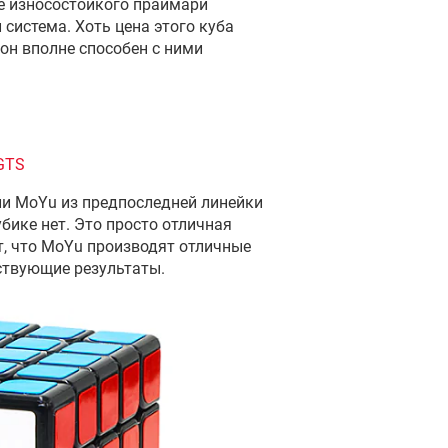
ее износостойкого праймари
 система. Хоть цена этого куба
 он вполне способен с ними
GTS
ии MoYu из предпоследней линейки
убике нет. Это просто отличная
т, что MoYu производят отличные
ствующие результаты.