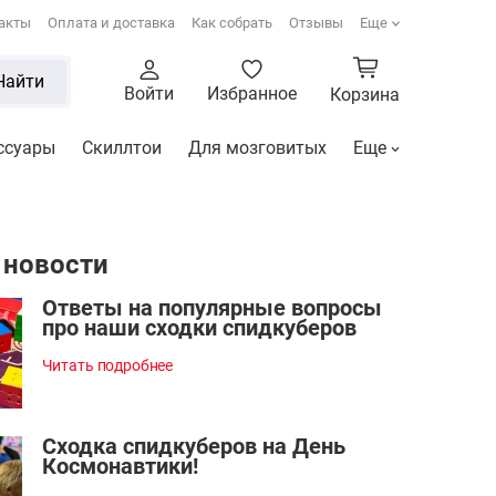
акты
Оплата и доставка
Как собрать
Отзывы
Еще
Найти
Войти
Избранное
Корзина
ссуары
Скиллтои
Для мозговитых
Еще
 новости
Ответы на популярные вопросы
про наши сходки спидкуберов
Читать подробнее
Сходка спидкуберов на День
Космонавтики!