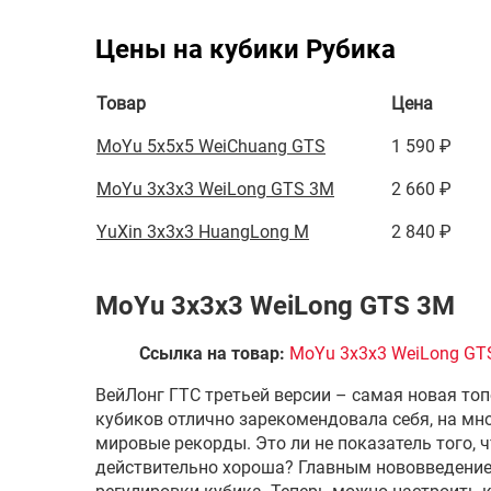
Цены на кубики Рубика
Товар
Цена
MoYu 5x5x5 WeiChuang GTS
1 590 ₽
MoYu 3x3x3 WeiLong GTS 3M
2 660 ₽
YuXin 3x3x3 HuangLong M
2 840 ₽
MoYu 3x3x3 WeiLong GTS 3M
Ссылка на товар:
MoYu 3x3x3 WeiLong GT
ВейЛонг ГТС третьей версии – самая новая топ
кубиков отлично зарекомендовала себя, на мно
мировые рекорды. Это ли не показатель того, 
действительно хороша? Главным нововведение