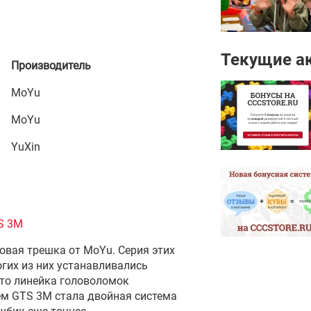
Текущие а
Производитель
MoYu
MoYu
YuXin
S 3M
овая трешка от MoYu. Серия этих
гих из них устанавливались
что линейка головоломок
м GTS 3M стала двойная система