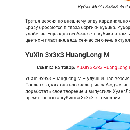
Кубик MoYu 3x3x3 WeiL
Третья версия по внешнему виду кардинально 
Сразу бросаются в глаза бортики кубика. Кубер
удобстве. Еще одна особенность кубика в том, 
цветном пластике, ведь сейчас он очень актуал
YuXin 3x3x3 HuangLong M
Ссылка на товар:
YuXin 3x3x3 HuangLong
YuXin 3x3x3 HuangLong M – улучшенная версия 
После того, как она взорвала рынок бюджетны
доработать свое творение и выпустили ХуангЛо
время топовым кубиком 3х3х3 в компании.