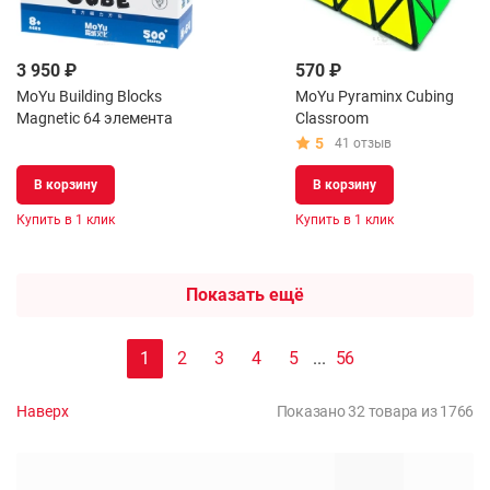
3 950 ₽
570 ₽
MoYu Building Blocks
MoYu Pyraminx Cubing
Magnetic 64 элемента
Classroom
5
41 отзыв
В корзину
В корзину
Купить в 1 клик
Купить в 1 клик
Показать ещё
1
2
3
4
5
...
56
Наверх
Показано 32 товара из 1766