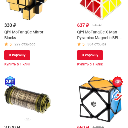
330 ₽
637 ₽
910 ₽
QiYi MoFangGe Mirror
QiYi MoFangGe X-Man
Blocks
Pyraminx Magnetic BELL
5
5
299 отзывов
304 отзыва
В корзину
В корзину
Купить в 1 клик
Купить в 1 клик
-40%
3 070 ₽
660 ₽
1 100 ₽