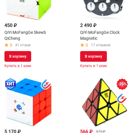
450 ₽
2 490 ₽
QiYi MoFangGe Skewb
QiYi MoFangGe Clock
QiCheng
Magnetic
5
5
41 отзыв
17 отзывов
В корзину
В корзину
Купить в 1 клик
Купить в 1 клик
-35%
5 170 ₽
566 ₽
870 ₽