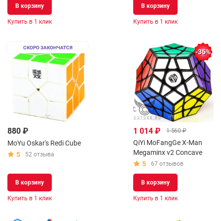
В корзину
В корзину
Купить в 1 клик
Купить в 1 клик
СКОРО ЗАКОНЧАТСЯ
-35%
880 ₽
1 014 ₽
1 560 ₽
QiYi MoFangGe X-Man
MoYu Oskar's Redi Cube
Megaminx v2 Concave
5
52 отзыва
5
67 отзывов
В корзину
В корзину
Купить в 1 клик
Купить в 1 клик