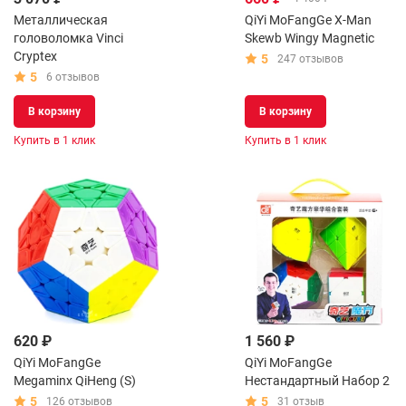
Металлическая
QiYi MoFangGe X-Man
головоломка Vinci
Skewb Wingy Magnetic
Cryptex
5
247 отзывов
5
6 отзывов
В корзину
В корзину
Купить в 1 клик
Купить в 1 клик
620 ₽
1 560 ₽
QiYi MoFangGe
QiYi MoFangGe
Megaminx QiHeng (S)
Нестандартный Набор 2
5
5
126 отзывов
31 отзыв