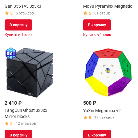
Gan 356 I v3 3x3x3
MoYu Pyraminx Magnetic
5
5
6 отзывов
61 отзыв
В корзину
В корзину
Купить в 1 клик
Купить в 1 клик
2 410 ₽
500 ₽
FangCun Ghost 3x3x3
YuXin Megaminx v2
Mirror blocks
5
27 отзывов
5
12 отзывов
В корзину
В корзину