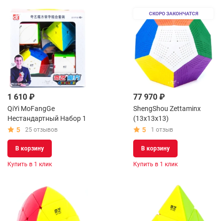
СКОРО ЗАКОНЧАТСЯ
1 610 ₽
77 970 ₽
QiYi MoFangGe
ShengShou Zettaminx
Нестандартный Набор 1
(13x13x13)
5
5
25 отзывов
1 отзыв
В корзину
В корзину
Купить в 1 клик
Купить в 1 клик