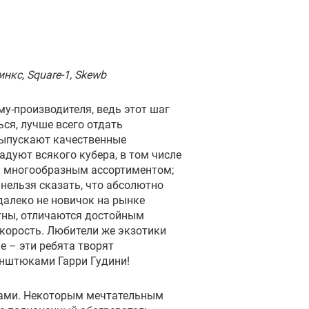
кс, Square-1, Skewb
му-производителя, ведь этот шаг
ся, лучше всего отдать
выпускают качественные
адуют всякого кубера, в том числе
я многообразным ассортиментом;
 нельзя сказать, что абсолютно
далеко не новичок на рынке
тны, отличаются достойным
скорость. Любители же экзотики
e – эти ребята творят
нштюками Гарри Гудини!
ками. Некоторым мечтательным