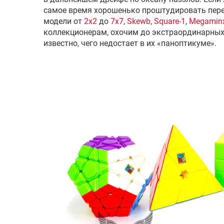
самое время хорошенько проштудировать пере
модели от
2х2
до
7х7
,
Skewb
,
Square-1
,
Megamin
коллекционерам, охочим до экстраординарных 
известно, чего недостает в их «паноптикуме».