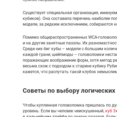
Существует специальная организация, именуе
кубиков). Она составила перечень наиболее по
модели, за редким исключением, собираются н
Помимо общераспространенных WCA-головоло
и на другие занятные паззлы. Их разномастнос
Среди них биг кубы – модели с большим колич
каждой грани; шейпмоды – головоломки неста
поражающих воображение форм, хотя метод ре
весьма схож с подходом к старине кубику Руби
кажется, что распутать такой клубок немыслим
Советы по выбору логических
Чтобы купленная головоломка пришлась по ду
уровень. Если вы человек неискушенный,
куб 3
в дальнейшем дрейфе по океану паззлов. Если 