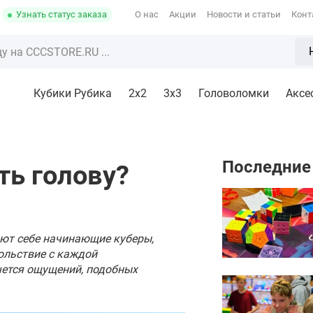
Узнать статус заказа
О нас
Акции
Новости и статьи
Конт
Кубики Рубика
2x2
3х3
Головоломки
Аксе
Последние
ть голову?
ают себе начинающие куберы,
вольствие с каждой
чется ощущений, подобных