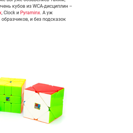
чень кубов из WCA-дисциплин –
x
, Сlock и
Pyraminx
. А уж
образчиков, и без подсказок