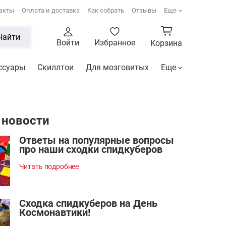
акты
Оплата и доставка
Как собрать
Отзывы
Еще
Найти
Войти
Избранное
Корзина
ссуары
Скиллтои
Для мозговитых
Еще
 новости
Ответы на популярные вопросы
про наши сходки спидкуберов
Читать подробнее
Сходка спидкуберов на День
Космонавтики!