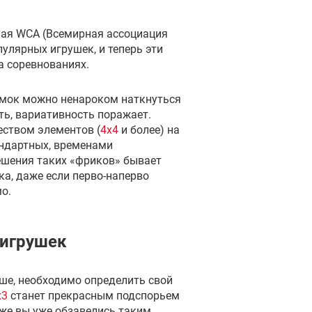
мая WCA (Всемирная ассоциация
пулярных игрушек, и теперь эти
а соревнованиях.
мок можно ненароком наткнуться
ть, вариативность поражает.
еством элементов (
4х4
и более) на
ндартных, временами
шения таких «фриков» бывает
ка, даже если перво-наперво
о.
 игрушек
ше, необходимо определить свой
x3
станет прекрасным подспорьем
же вы уже обзавелись таким,