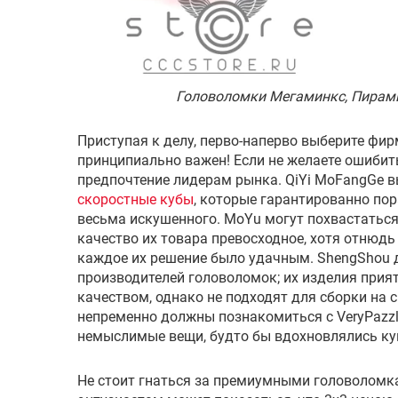
Головоломки Мегаминкс, Пирамин
Приступая к делу, перво-наперво выберите фир
принципиально важен! Если не желаете ошибить
предпочтение лидерам рынка. QiYi MoFangGe 
скоростные кубы
, которые гарантированно пор
весьма искушенного. MoYu могут похвастатьс
качество их товара превосходное, хотя отнюдь
каждое их решение было удачным. ShengShou 
производителей головоломок; их изделия прия
качеством, однако не подходят для сборки на 
непременно должны познакомиться с VeryPazzl
немыслимые вещи, будто бы вдохновлялись ку
Не стоит гнаться за премиумными головолом