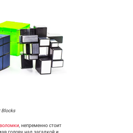
 Blocks
оволомки
, непременно стоит
мав голову над загадкой и