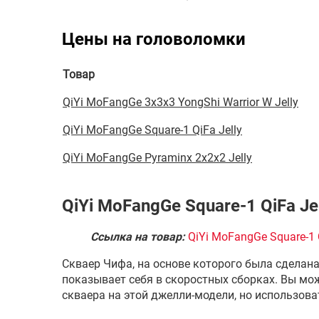
Цены на головоломки
Товар
QiYi MoFangGe 3x3x3 YongShi Warrior W Jelly
QiYi MoFangGe Square-1 QiFa Jelly
QiYi MoFangGe Pyraminx 2x2x2 Jelly
QiYi MoFangGe Square-1 QiFa Jel
Ссылка на товар:
QiYi MoFangGe Square-1 Q
Скваер Чифа, на основе которого была сделана
показывает себя в скоростных сборках. Вы мо
скваера на этой джелли-модели, но использова