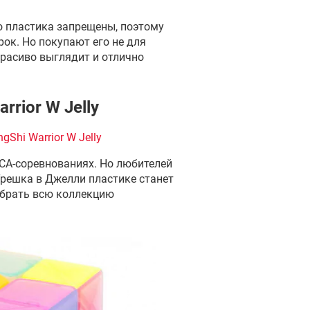
о пластика запрещены, поэтому
ок. Но покупают его не для
красиво выглядит и отлично
rrior W Jelly
gShi Warrior W Jelly
 WCA-соревнованиях. Но любителей
Трешка в Джелли пластике станет
обрать всю коллекцию