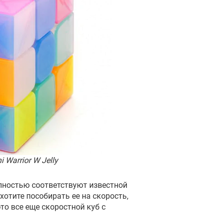
 Warrior W Jelly
лностью соответствуют известной
отите пособирать ее на скорость,
это все еще скоростной куб с