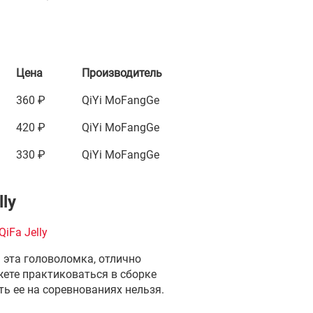
Цена
Производитель
360 ₽
QiYi MoFangGe
420 ₽
QiYi MoFangGe
330 ₽
QiYi MoFangGe
ly
iFa Jelly
 эта головоломка, отлично
жете практиковаться в сборке
ть ее на соревнованиях нельзя.