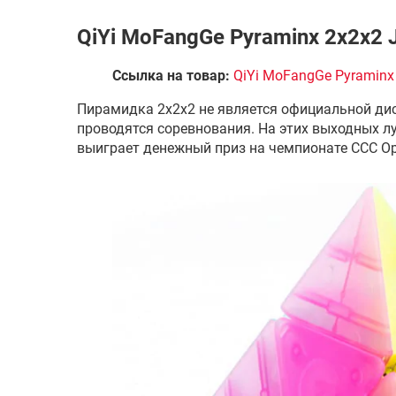
QiYi MoFangGe Pyraminx 2x2x2 J
Ссылка на товар:
QiYi MoFangGe Pyraminx 
Пирамидка 2х2х2 не является официальной дис
проводятся соревнования. На этих выходных 
выиграет денежный приз на чемпионате CCC O