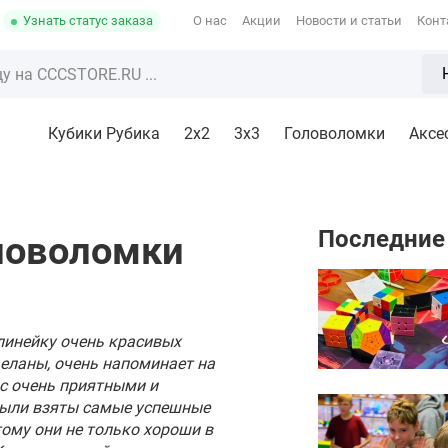
Узнать статус заказа
О нас
Акции
Новости и статьи
Конт
Кубики Рубика
2x2
3х3
Головоломки
Аксе
Последние
ловоломки
линейку очень красивых
деланы, очень напоминает на
 с очень приятными и
были взяты самые успешные
ому они не только хороши в