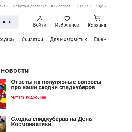
акты
Оплата и доставка
Как собрать
Отзывы
Еще
Найти
Войти
Избранное
Корзина
ссуары
Скиллтои
Для мозговитых
Еще
 новости
Ответы на популярные вопросы
про наши сходки спидкуберов
Читать подробнее
Сходка спидкуберов на День
Космонавтики!