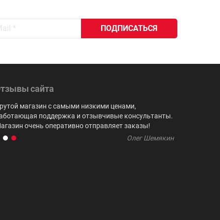
тзывы сайта
рутой магазин с самыми низкими ценами,
Очень хоро
аботающая поддержка и отзывчивые консультанты.
многократн
агазин очень оперативно отправляет заказы!
четкая сво
Олег Шемякин