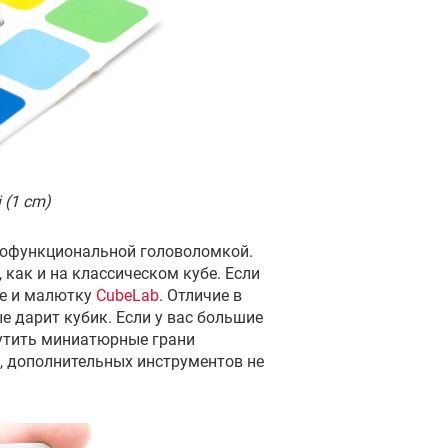
 (1 cm)
лнофункциональной головоломкой.
 как и на классическом кубе. Если
те и малютку
CubeLab
. Отличие в
е дарит кубик. Если у вас большие
рутить миниатюрные грани
, дополнительных инструментов не