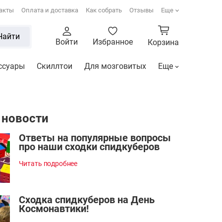
акты
Оплата и доставка
Как собрать
Отзывы
Еще
Найти
Войти
Избранное
Корзина
ссуары
Скиллтои
Для мозговитых
Еще
 новости
Ответы на популярные вопросы
про наши сходки спидкуберов
Читать подробнее
Сходка спидкуберов на День
Космонавтики!