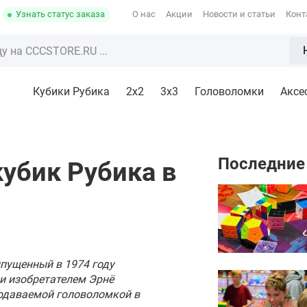
Узнать статус заказа
О нас
Акции
Новости и статьи
Конт
Кубики Рубика
2x2
3х3
Головоломки
Аксе
Последние
убик Рубика в
ыпущенный в 1974 году
и изобретателем Эрнё
родаваемой головоломкой в