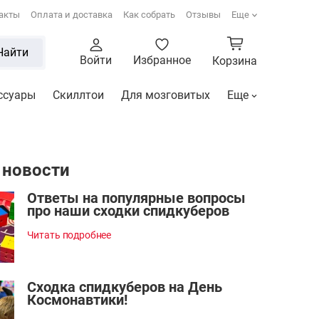
акты
Оплата и доставка
Как собрать
Отзывы
Еще
Найти
Войти
Избранное
Корзина
ссуары
Скиллтои
Для мозговитых
Еще
 новости
Ответы на популярные вопросы
про наши сходки спидкуберов
Читать подробнее
Сходка спидкуберов на День
Космонавтики!