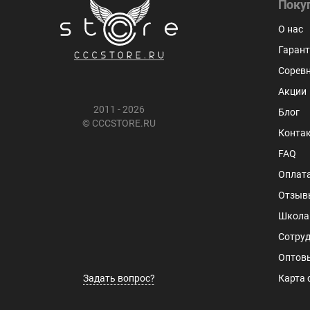
Поку
Выбор кубиков отличный, такой я, пожалуй, еще
О нас
не встречал. И цены вполне божеские. Теперь бу
Гарант
регулярно сюда наведываться. Спасибо!
Сорев
Андрей
Акции
2011 - 2026
Блог
© CCCSTORE.RU
Конта
FAQ
Оплата
Отзыв
Школа
Сотруд
Оптов
Задать вопрос?
Карта 