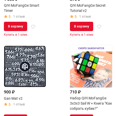
QiYi MoFangGe Smart
QiYi MoFangGe Secret
Timer
Tutorial v2
5
5
1 отзыв
1 отзыв
В корзину
В корзину
Купить в 1 клик
Купить в 1 клик
СКОРО ЗАКОНЧАТСЯ
900 ₽
710 ₽
Набор QiYi MoFangGe
Gan Mat v2
3x3x3 Sail W + Книга "Как
5
1 отзыв
собрать кубик?"