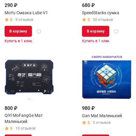
290 ₽
680 ₽
MoYu Смазка Lube V1
SpeedStacks сумка
5
5
9 отзывов
30 отзывов
В корзину
В корзину
Купить в 1 клик
Купить в 1 клик
СКОРО ЗАКОНЧАТСЯ
800 ₽
980 ₽
QiYi MoFangGe Мат
Gan Mat Маленький
Маленький
5
5 отзывов
5
10 отзывов