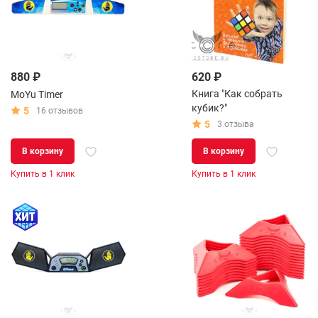
880 ₽
620 ₽
Книга "Как собрать
MoYu Timer
кубик?"
5
16 отзывов
5
3 отзыва
В корзину
В корзину
Купить в 1 клик
Купить в 1 клик