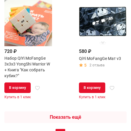
720 ₽
580 ₽
Набор QiYi MoFangGe
QiYi MoFangGe Мат v3
3x3x3 YongShi Warrior W
5
2 отзыва
+ Книга "Как собрать
кубик?"
В корзину
В корзину
Купить в 1 клик
Купить в 1 клик
Показать ещё