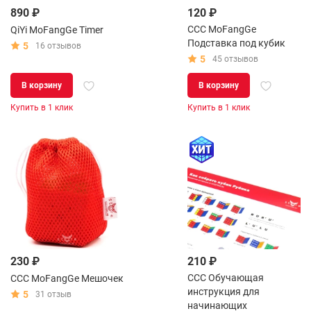
890 ₽
120 ₽
CCC MoFangGe
QiYi MoFangGe Timer
Подставка под кубик
5
16 отзывов
5
45 отзывов
В корзину
В корзину
Купить в 1 клик
Купить в 1 клик
230 ₽
210 ₽
CCC Обучающая
CCC MoFangGe Мешочек
инструкция для
5
31 отзыв
начинающих