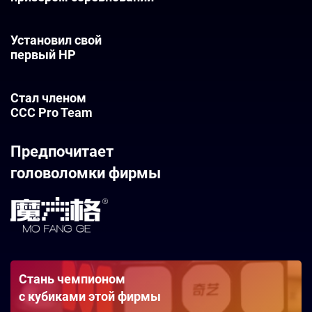
2021
Установил свой
первый НР
2021
Стал членом
CCC Pro Team
Предпочитает
головоломки фирмы
Стань чемпионом
c кубиками этой фирмы