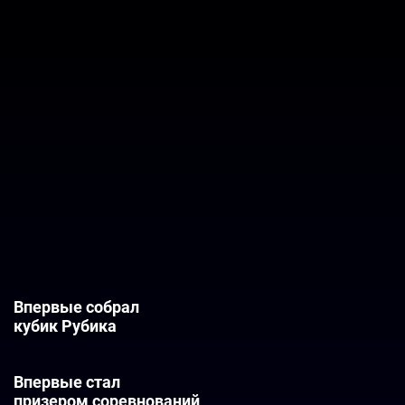
1
6
14
рекордов
золота
серебра
15
бронзы
2018
Впервые собрал
кубик Рубика
2018
Впервые стал
призером соревнований