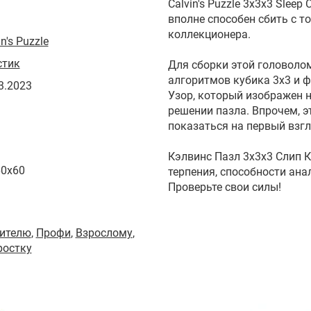
Calvin's Puzzle 3x3x3 Sleep
вполне способен сбить с т
коллекционера.
in's Puzzle
стик
Для сборки этой головоло
алгоритмов кубика 3х3 и 
3.2023
Узор, который изображен н
решении пазла. Впрочем, э
показаться на первый взг
Кэлвинс Пазл 3х3х3 Слип К
60x60
терпения, способности ан
Проверьте свои силы!
ителю
,
Профи
,
Взрослому
,
ростку