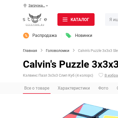
Загрузка...
КАТАЛОГ
Распродажа
Новинки
Главная
Головоломки
Calvin's Puzzle 3x3x3 Sl
Calvin's Puzzle 3x3x3
Кэлвинс Пазл 3х3х3 Слип Куб (4 колорс)
В избр
Все о товаре
Характеристики
Фото