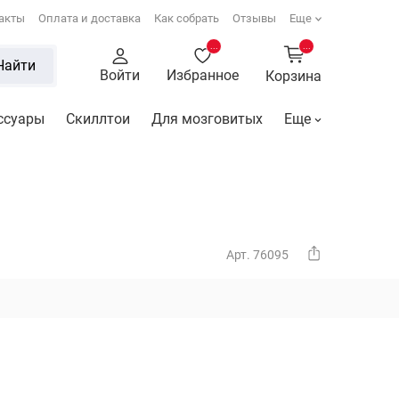
акты
Оплата и доставка
Как собрать
Отзывы
Еще
...
...
Найти
Войти
Избранное
Корзина
ссуары
Скиллтои
Для мозговитых
Еще
Арт. 76095