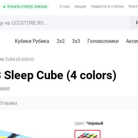
Узнать статус заказа
О нас
Акции
Новости и статьи
Конт
Кубики Рубика
2x2
3х3
Головоломки
Аксе
eep Cube (4 colors)
 Sleep Cube (4 colors)
анное
Отзывы
Цвет:
Черный