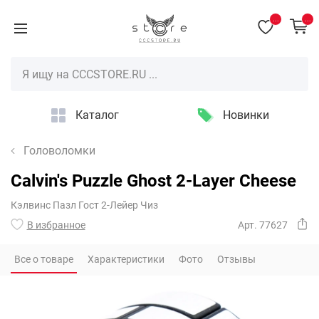
...
...
Каталог
Новинки
Головоломки
Calvin's Puzzle Ghost 2-Layer Cheese
Кэлвинс Пазл Гост 2-Лейер Чиз
В избранное
Арт. 77627
Все о товаре
Характеристики
Фото
Отзывы