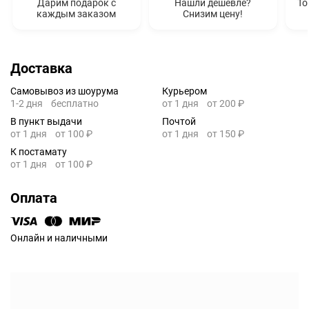
Дарим подарок с
Нашли дешевле?
То
каждым заказом
Снизим цену!
Доставка
Самовывоз из шоурума
Курьером
1-2 дня
бесплатно
от 1 дня
от 200 ₽
В пункт выдачи
Почтой
от 1 дня
от 100 ₽
от 1 дня
от 150 ₽
К постамату
от 1 дня
от 100 ₽
Оплата
Онлайн и наличными