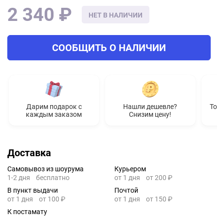
2 340 ₽
НЕТ В НАЛИЧИИ
СООБЩИТЬ О НАЛИЧИИ
Дарим подарок с
Нашли дешевле?
То
каждым заказом
Снизим цену!
Доставка
Самовывоз из шоурума
Курьером
1-2 дня
бесплатно
от 1 дня
от 200 ₽
В пункт выдачи
Почтой
от 1 дня
от 100 ₽
от 1 дня
от 150 ₽
К постамату