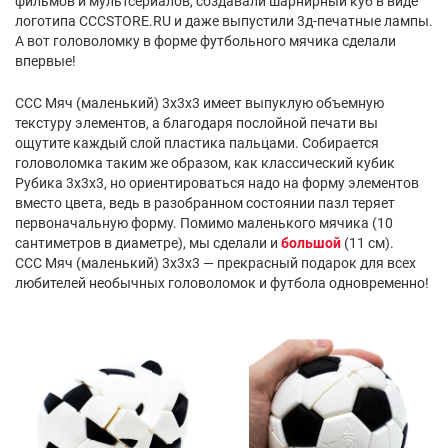
фильмов и мультсериалов, создавали шарнирный куб в виде
логотипа CCCSTORE.RU и даже выпустили 3д-печатные лампы.
А вот головоломку в форме футбольного мячика сделали
впервые!
ССС Мяч (маленький) 3x3x3 имеет выпуклую объемную
текстуру элементов, а благодаря послойной печати вы
ощутите каждый слой пластика пальцами. Собирается
головоломка таким же образом, как классический кубик
Рубика 3х3х3, но ориентироваться надо на форму элементов
вместо цвета, ведь в разобранном состоянии пазл теряет
первоначальную форму. Помимо маленького мячика (10
сантиметров в диаметре), мы сделали и
большой
(11 см).
ССС Мяч (маленький) 3x3x3 — прекрасный подарок для всех
любителей необычных головоломок и футбола одновременно!