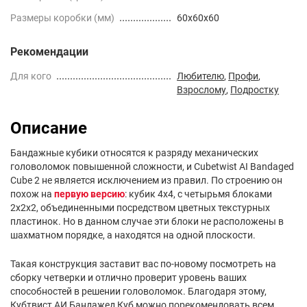
Размеры коробки (мм)
60x60x60
Рекомендации
Для кого
Любителю
,
Профи
,
Взрослому
,
Подростку
Описание
Бандажные кубики относятся к разряду механических
головоломок повышенной сложности, и Cubetwist AI Bandaged
Cube 2 не является исключением из правил. По строению он
похож на
первую версию
: кубик 4х4, с четырьмя блоками
2х2х2, объединенными посредством цветных текстурных
пластинок. Но в данном случае эти блоки не расположены в
шахматном порядке, а находятся на одной плоскости.
Такая конструкция заставит вас по-новому посмотреть на
сборку четверки и отлично проверит уровень ваших
способностей в решении головоломок. Благодаря этому,
Кубтвист АИ Бандажед Куб можно порекомендовать всем