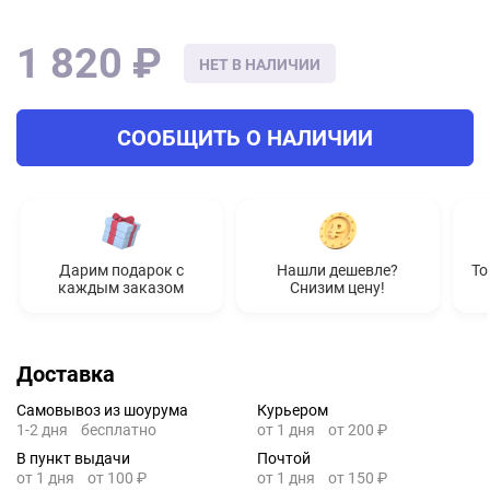
1 820 ₽
НЕТ В НАЛИЧИИ
СООБЩИТЬ О НАЛИЧИИ
Дарим подарок с
Нашли дешевле?
То
каждым заказом
Снизим цену!
Доставка
Самовывоз из шоурума
Курьером
1-2 дня
бесплатно
от 1 дня
от 200 ₽
В пункт выдачи
Почтой
от 1 дня
от 100 ₽
от 1 дня
от 150 ₽