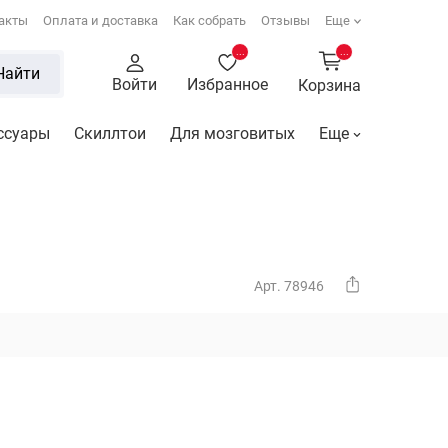
акты
Оплата и доставка
Как собрать
Отзывы
Еще
...
...
Найти
Войти
Избранное
Корзина
ссуары
Скиллтои
Для мозговитых
Еще
Арт. 78946