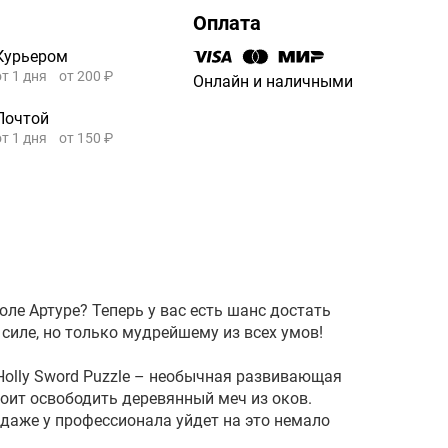
Оплата
Курьером
от 1 дня
от 200 ₽
Онлайн и наличными
Почтой
от 1 дня
от 150 ₽
оле Артуре? Теперь у вас есть шанс достать
 силе, но только мудрейшему из всех умов!
olly Sword Puzzle – необычная развивающая
тоит освободить деревянный меч из оков.
, даже у профессионала уйдет на это немало