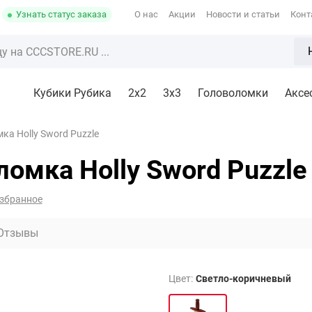
Узнать статус заказа
О нас
Акции
Новости и статьи
Конт
Кубики Рубика
2x2
3х3
Головоломки
Аксе
а Holly Sword Puzzle
омка Holly Sword Puzzle
избранное
Отзывы
Цвет:
Светло-коричневый