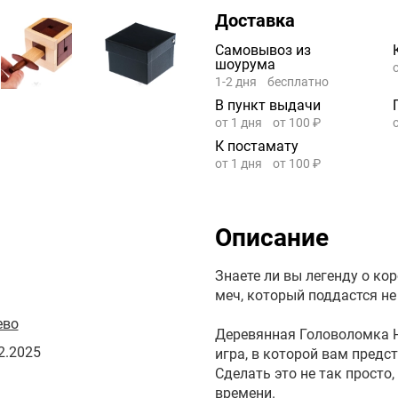
Доставка
Самовывоз из
шоурума
1-2 дня
бесплатно
В пункт выдачи
от 1 дня
от 100 ₽
К постамату
от 1 дня
от 100 ₽
Описание
Знаете ли вы легенду о кор
меч, который поддастся не
ево
Деревянная Головоломка H
2.2025
игра, в которой вам предс
Сделать это не так просто
времени.