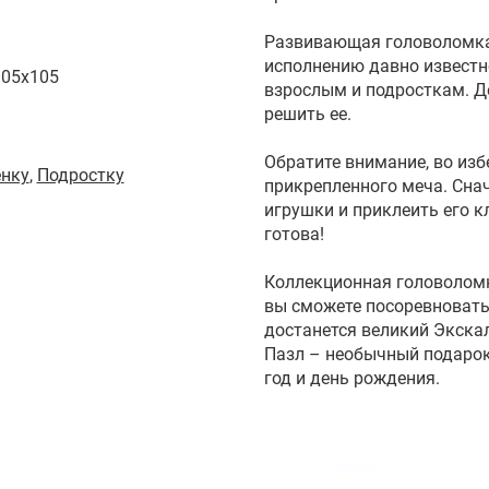
Развивающая головоломка
исполнению давно известн
105x105
взрослым и подросткам. Де
решить ее.
Обратите внимание, во изб
енку
,
Подростку
прикрепленного меча. Сна
игрушки и приклеить его к
готова!
Коллекционная головоломк
вы сможете посоревноватьс
достанется великий Экска
Пазл – необычный подарок
год и день рождения.