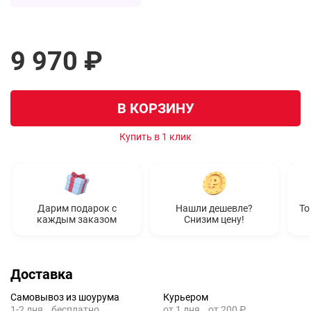
9 970 ₽
В КОРЗИНУ
Купить в 1 клик
Дарим подарок с
Нашли дешевле?
То
каждым заказом
Снизим цену!
Доставка
Самовывоз из шоурума
Курьером
1-2 дня
бесплатно
от 1 дня
от 200 ₽