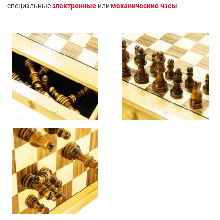
специальные
электронные
или
механические часы
.