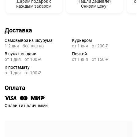
Дарим подарок с
Нашли дешевле?
То
каждым заказом
Снизим цену!
Доставка
Самовывоз из шоурума
Курьером
1-2 дня
бесплатно
от 1 дня
от 200 ₽
В пункт выдачи
Почтой
от 1 дня
от 100 ₽
от 1 дня
от 150 ₽
К постамату
от 1 дня
от 100 ₽
Оплата
Онлайн и наличными