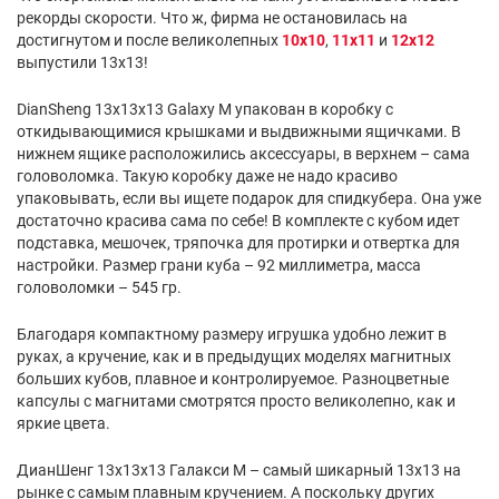
рекорды скорости. Что ж, фирма не остановилась на
достигнутом и после великолепных
10х10
,
11х11
и
12х12
выпустили 13х13!
DianSheng 13x13x13 Galaxy M упакован в коробку с
откидывающимися крышками и выдвижными ящичками. В
нижнем ящике расположились аксессуары, в верхнем – сама
головоломка. Такую коробку даже не надо красиво
упаковывать, если вы ищете подарок для спидкубера. Она уже
достаточно красива сама по себе! В комплекте с кубом идет
подставка, мешочек, тряпочка для протирки и отвертка для
настройки. Размер грани куба – 92 миллиметра, масса
головоломки – 545 гр.
Благодаря компактному размеру игрушка удобно лежит в
руках, а кручение, как и в предыдущих моделях магнитных
больших кубов, плавное и контролируемое. Разноцветные
капсулы с магнитами смотрятся просто великолепно, как и
яркие цвета.
ДианШенг 13х13х13 Галакси М – самый шикарный 13х13 на
рынке с самым плавным кручением. А поскольку других