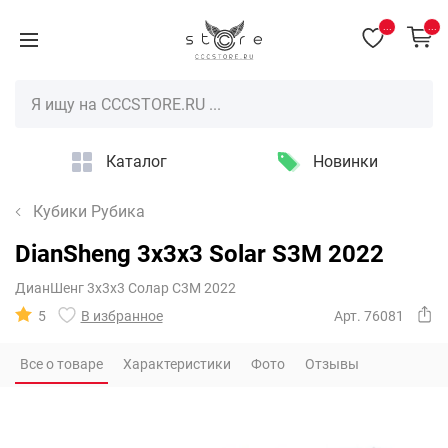
...
...
Каталог
Новинки
Кубики Рубика
DianSheng 3x3x3 Solar S3M 2022
ДианШенг 3х3х3 Солар С3М 2022
5
В избранное
Арт. 76081
Все о товаре
Характеристики
Фото
Отзывы