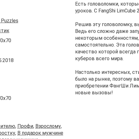
Есть головоломки, которы
уроков. С FangShi LimCube 
 Puzzles
Решив эту головоломку, в
стик
Ведь его сложно даже зап
некоторым особенностям,
70x70
самостоятельно. Эта голо
качество которой всегда г
куберов всего мира.
5.2018
Настолько интересных, ст
было на рынке, поэтому в
приобретении ФангШи Лим
новые вызовы!
70x70
ителю
,
Профи
,
Взрослому
,
ростку
,
В подарок мужчине