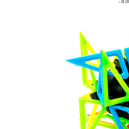
,
В п