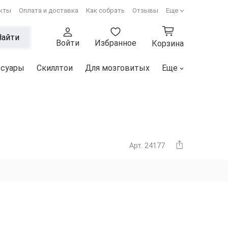
кты
Оплата и доставка
Как собрать
Отзывы
Еще
Найти
Войти
Избранное
Корзина
ссуары
Скиллтои
Для мозговитых
Еще
Арт. 24177