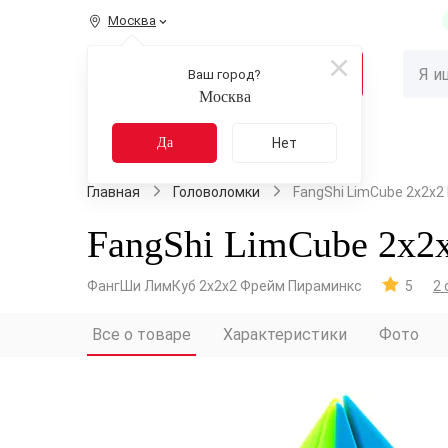
Москва
КАТАЛОГ
Ваш город?
Москва
Распродажа
Новинки
Да
Нет
Главная
Головоломки
FangShi LimCube 2x2x2
FangShi LimCube 2x2
ФангШи ЛимКуб 2х2х2 Фрейм Пираминкс
5
2 
Все о товаре
Характеристики
Фото