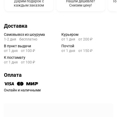
Дарим подарок с
Нашли дешевле?
То
каждым заказом
Снизим цену!
Доставка
Самовывоз из шоурума
Курьером
1-2 дня
бесплатно
от 1 дня
от 200 ₽
В пункт выдачи
Почтой
от 1 дня
от 100 ₽
от 1 дня
от 150 ₽
К постамату
от 1 дня
от 100 ₽
Оплата
Онлайн и наличными