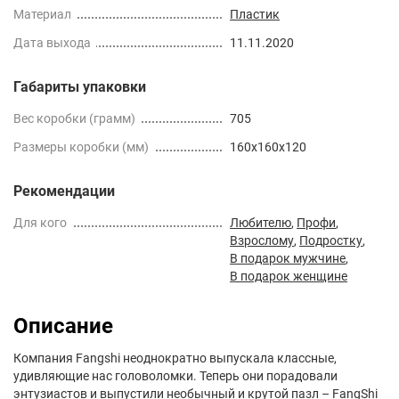
Материал
Пластик
Дата выхода
11.11.2020
Габариты упаковки
Вес коробки (грамм)
705
Размеры коробки (мм)
160x160x120
Рекомендации
Для кого
Любителю
,
Профи
,
Взрослому
,
Подростку
,
В подарок мужчине
,
В подарок женщине
Описание
Компания Fangshi неоднократно выпускала классные,
удивляющие нас головоломки. Теперь они порадовали
энтузиастов и выпустили необычный и крутой пазл – FangShi