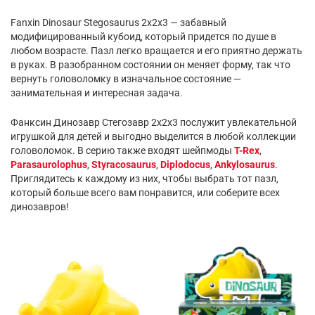
Fanxin Dinosaur Stegosaurus 2x2x3 — забавный
модифицированный кубоид, который придется по душе в
любом возрасте. Пазл легко вращается и его приятно держать
в руках. В разобранном состоянии он меняет форму, так что
вернуть головоломку в изначальное состояние —
занимательная и интересная задача.
Фанксин Динозавр Стегозавр 2х2х3 послужит увлекательной
игрушкой для детей и выгодно выделится в любой коллекции
головоломок. В серию также входят шейпмоды
T-Rex
,
Parasaurolophus
,
Styracosaurus
,
Diplodocus
,
Ankylosaurus
.
Приглядитесь к каждому из них, чтобы выбрать тот пазл,
который больше всего вам понравится, или соберите всех
динозавров!