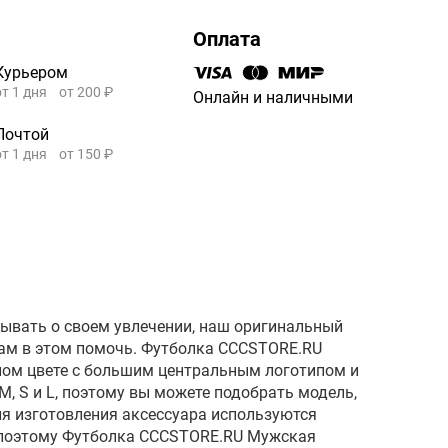
Оплата
Курьером
от 1 дня
от 200 ₽
Онлайн и наличными
Почтой
от 1 дня
от 150 ₽
зывать о своем увлечении, наш оригинальный
ам в этом помочь. Футболка CCCSTORE.RU
ом цвете с большим центральным логотипом и
 M, S и L, поэтому вы можете подобрать модель,
я изготовления аксессуара используются
 поэтому Футболка CCCSTORE.RU Мужская