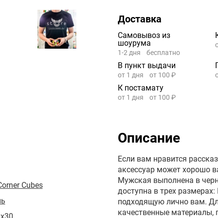
Доставка
Самовывоз из
шоурума
1-2 дня
бесплатно
В пункт выдачи
от 1 дня
от 100 ₽
К постамату
от 1 дня
от 100 ₽
Описание
Если вам нравится расска
аксессуар может хорошо в
Мужская выполнена в черн
Corner Cubes
доступна в трех размерах:
нь
подходящую лично вам. Дл
качественные материалы,
0x30