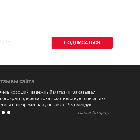
тзывы сайта
чень хороший, надежный магазин. Заказывал
Выбор куби
ногократно, всегда товар соответствует описанию,
не встреча
еткая своевременная доставка. Рекомендую.
регулярно 
Павел Татарчук