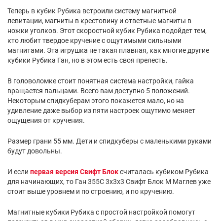
Теперь в кубик Рубика встроили систему магнитной
левитации, магниты в крестовину и ответные магниты в
ножки уголков. Этот скоростной кубик Рубика подойдет тем,
кто любит твердое кручение с ощутимыми сильными
магнитами. Эта игрушка не такая плавная, как многие другие
кубики Рубика Ган, но в этом есть своя прелесть.
В головоломке стоит понятная система настройки, гайка
вращается пальцами. Всего вам доступно 5 положений.
Некоторым спидкуберам этого покажется мало, но на
удивление даже выбор из пяти настроек ощутимо меняет
ощущения от кручения.
Размер грани 55 мм. Дети и спидкуберы с маленькими руками
будут довольны.
И если
первая версия Свифт Блок
считалась кубиком Рубика
для начинающих, то Ган 355С 3х3х3 Свифт Блок М Маглев уже
стоит выше уровнем и по строению, и по кручению.
Магнитные кубики Рубика с простой настройкой помогут