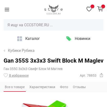
...
...
Каталог
Новинки
Кубики Рубика
Gan 355S 3x3x3 Swift Block M Maglev
Ган 355С 3х3х3 Свифт Блок М Маглев
В избранное
Арт. 78853
Все о товаре
Характеристики
Фото
Отзывы