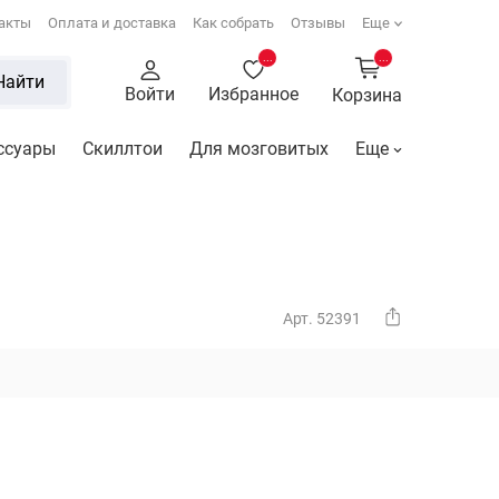
акты
Оплата и доставка
Как собрать
Отзывы
Еще
...
...
Найти
Войти
Избранное
Корзина
ссуары
Скиллтои
Для мозговитых
Еще
Арт. 52391