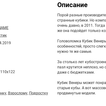
Описание
Порой разные производит
странные кубики. Но компа
очень давно, в 2011. Тогд
NAME
же она подойдет только к
стик
Головоломка Кубик Венеры 
4.2019
особенностей, просто сле
нужно те же самые.
За столько лет кубостроен
пазл крутится неплохо, но
x110x122
даже с бюджетками.
Кубик Венеры может понра
старые кубы. А вот массо
енку
,
Взрослому
,
Подростку
продвинутые модели.