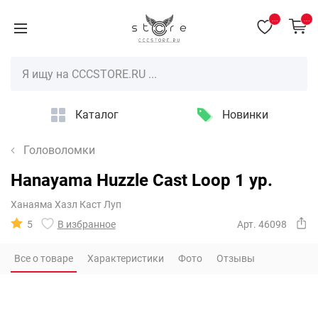
...
...
Каталог
Новинки
Головоломки
Hanayama Huzzle Cast Loop 1 ур.
Ханаяма Хазл Каст Луп
5
В избранное
Арт. 46098
Все о товаре
Характеристики
Фото
Отзывы