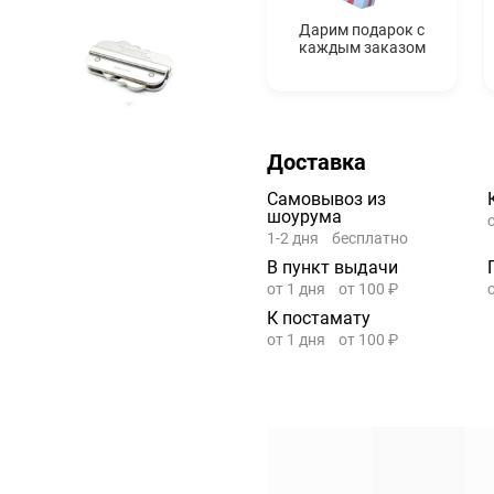
Дарим подарок с
каждым заказом
Доставка
Самовывоз из
шоурума
1-2 дня
бесплатно
В пункт выдачи
от 1 дня
от 100 ₽
К постамату
от 1 дня
от 100 ₽