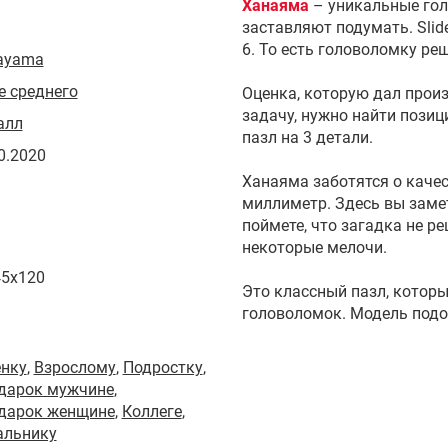
Ханаяма
– уникальные гол
заставляют подумать. Slide
6. То есть головоломку ре
ayama
 среднего
Оценка, которую дал произ
задачу, нужно найти позиц
алл
пазл на 3 детали.
0.2020
Ханаяма заботятся о каче
миллиметр. Здесь вы замет
поймете, что загадка не р
некоторые мелочи.
45x120
Это классный пазл, котор
головоломок. Модель под
енку
,
Взрослому
,
Подростку
,
одарок мужчине
,
одарок женщине
,
Коллеге
,
альнику