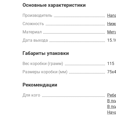
Основные характеристики
Производитель
Han
Сложность
Ниже
Материал
Мет
Дата выхода
15.1
Габариты упаковки
Вес коробки (грамм)
115
Размеры коробки (мм)
75x
Рекомендации
Для кого
Реб
В п
В п
Нач