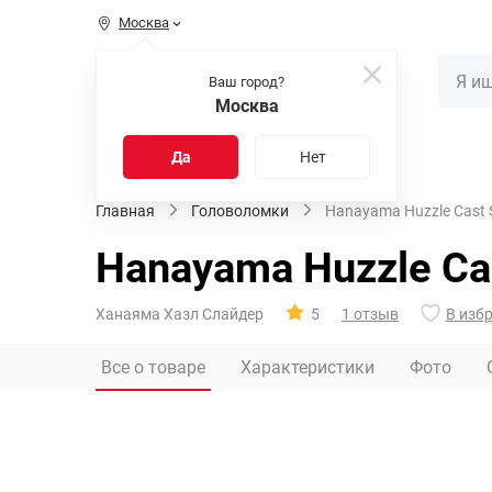
Москва
КАТАЛОГ
Ваш город?
Москва
Распродажа
Новинки
Да
Нет
Главная
Головоломки
Hanayama Huzzle Cast Sl
Hanayama Huzzle Cast
Ханаяма Хазл Слайдер
5
1 отзыв
В изб
Все о товаре
Характеристики
Фото