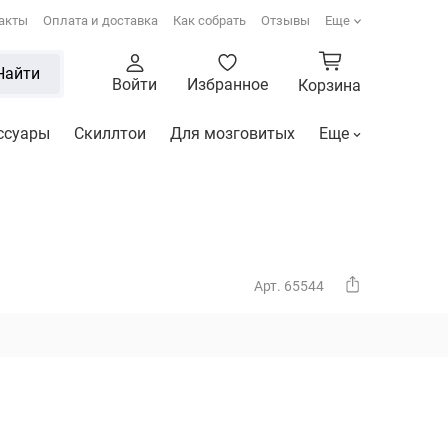
акты
Оплата и доставка
Как собрать
Отзывы
Еще
Найти
Войти
Избранное
Корзина
ссуары
Скиллтои
Для мозговитых
Еще
Арт. 65544