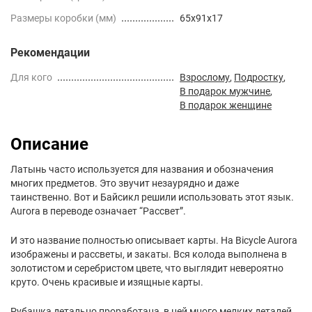
Размеры коробки (мм)
65x91x17
Рекомендации
Для кого
Взрослому
,
Подростку
,
В подарок мужчине
,
В подарок женщине
Описание
Латынь часто используется для названия и обозначения
многих предметов. Это звучит незаурядно и даже
таинственно. Вот и Байсикл решили использовать этот язык.
Aurora в переводе означает “Рассвет”.
И это название полностью описывает карты. На Bicycle Aurora
изображены и рассветы, и закаты. Вся колода выполнена в
золотистом и серебристом цвете, что выглядит невероятно
круто. Очень красивые и изящные карты.
Рубашка детально проработана, в ней много мелких деталей.