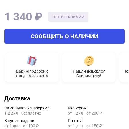
1 340 ₽
НЕТ В НАЛИЧИИ
СООБЩИТЬ О НАЛИЧИИ
Дарим подарок с
Нашли дешевле?
То
каждым заказом
Снизим цену!
Доставка
Самовывоз из шоурума
Курьером
1-2 дня
бесплатно
от 1 дня
от 200 ₽
В пункт выдачи
Почтой
от 1 дня
от 100 ₽
от 1 дня
от 150 ₽