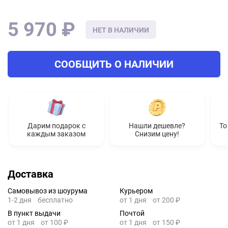
5 970 ₽
НЕТ В НАЛИЧИИ
СООБЩИТЬ О НАЛИЧИИ
Дарим подарок с
Нашли дешевле?
То
каждым заказом
Снизим цену!
Доставка
Самовывоз из шоурума
Курьером
1-2 дня
бесплатно
от 1 дня
от 200 ₽
В пункт выдачи
Почтой
от 1 дня
от 100 ₽
от 1 дня
от 150 ₽