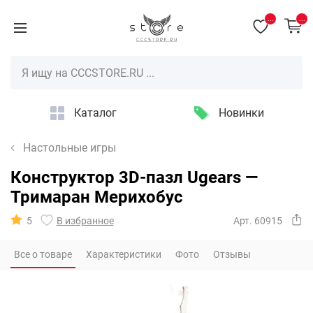
...
...
Каталог
Новинки
Настольные игры
Конструктор 3D-пазл Ugears —
Тримаран Мерихобус
5
В избранное
Арт. 60915
Все о товаре
Характеристики
Фото
Отзывы