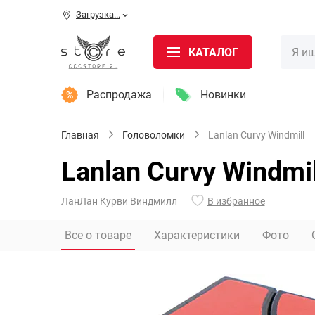
Загрузка...
КАТАЛОГ
Распродажа
Новинки
Главная
Головоломки
Lanlan Curvy Windmill
Lanlan Curvy Windmil
ЛанЛан Курви Виндмилл
В избранное
Все о товаре
Характеристики
Фото