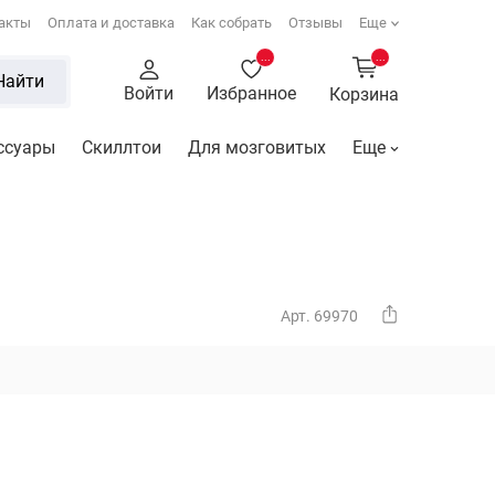
акты
Оплата и доставка
Как собрать
Отзывы
Еще
...
...
Найти
Войти
Избранное
Корзина
ссуары
Скиллтои
Для мозговитых
Еще
Арт. 69970