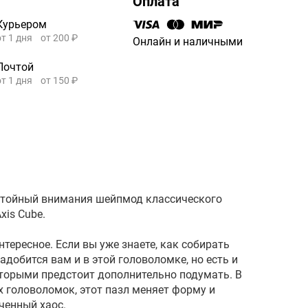
Оплата
Курьером
от 1 дня
от 200 ₽
Онлайн и наличными
Почтой
от 1 дня
от 150 ₽
достойный внимания шейпмод классического
xis Cube.
нтересное. Если вы уже знаете, как собирать
надобится вам и в этой головоломке, но есть и
оторыми предстоит дополнительно подумать. В
 головоломок, этот пазл меняет форму и
ченный хаос.