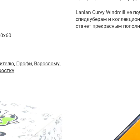
Lanlan Curvy Windmill не 
спидкуберам и коллекцион
станет прекрасным пополн
60x60
ителю
,
Профи
,
Взрослому
,
ростку