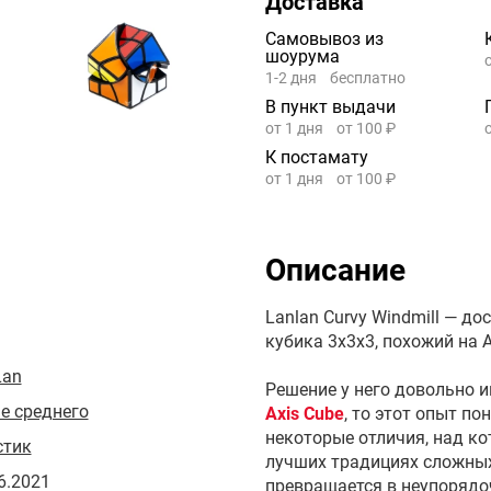
Доставка
Самовывоз из
шоурума
1-2 дня
бесплатно
В пункт выдачи
от 1 дня
от 100 ₽
К постамату
от 1 дня
от 100 ₽
Описание
Lanlan Curvy Windmill — 
кубика 3х3х3, похожий на A
Lan
Решение у него довольно и
е среднего
Axis Cube
, то этот опыт по
некоторые отличия, над к
стик
лучших традициях сложных
6.2021
превращается в неупорядо