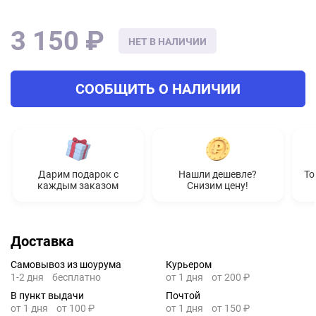
3 150 ₽
НЕТ В НАЛИЧИИ
СООБЩИТЬ О НАЛИЧИИ
Дарим подарок с
Нашли дешевле?
То
каждым заказом
Снизим цену!
Доставка
Самовывоз из шоурума
Курьером
1-2 дня
бесплатно
от 1 дня
от 200 ₽
В пункт выдачи
Почтой
от 1 дня
от 100 ₽
от 1 дня
от 150 ₽