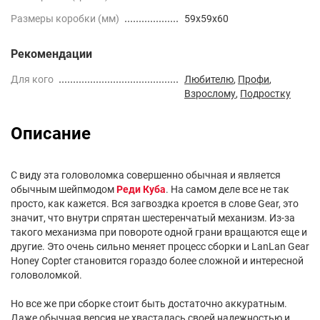
Размеры коробки (мм)
59x59x60
Рекомендации
Для кого
Любителю
,
Профи
,
Взрослому
,
Подростку
Описание
С виду эта головоломка совершенно обычная и является
обычным шейпмодом
Реди Куба
. На самом деле все не так
просто, как кажется. Вся загвоздка кроется в слове Gear, это
значит, что внутри спрятан шестеренчатый механизм. Из-за
такого механизма при повороте одной грани вращаются еще и
другие. Это очень сильно меняет процесс сборки и LanLan Gear
Honey Copter становится гораздо более сложной и интересной
головоломкой.
Но все же при сборке стоит быть достаточно аккуратным.
Даже обычная версия не хвасталась своей надежностью и