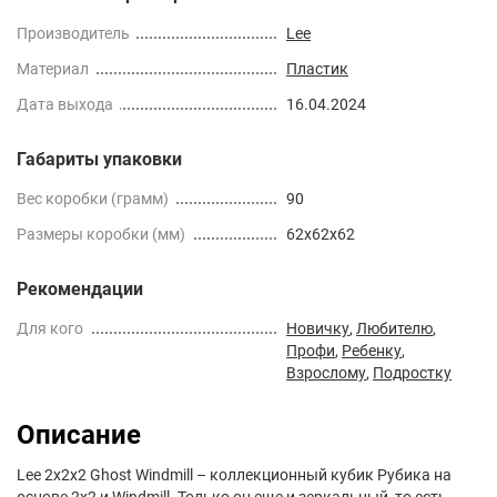
Производитель
Lee
Материал
Пластик
Дата выхода
16.04.2024
Габариты упаковки
Вес коробки (грамм)
90
Размеры коробки (мм)
62x62x62
Рекомендации
Для кого
Новичку
,
Любителю
,
Профи
,
Ребенку
,
Взрослому
,
Подростку
Описание
Lee 2x2x2 Ghost Windmill – коллекционный кубик Рубика на
основе 2х2 и Windmill. Только он еще и зеркальный, то есть