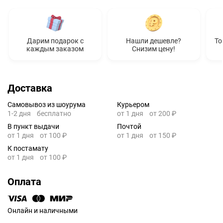
Дарим подарок с
Нашли дешевле?
То
каждым заказом
Снизим цену!
Доставка
Самовывоз из шоурума
Курьером
1-2 дня
бесплатно
от 1 дня
от 200 ₽
В пункт выдачи
Почтой
от 1 дня
от 100 ₽
от 1 дня
от 150 ₽
К постамату
от 1 дня
от 100 ₽
Оплата
Онлайн и наличными