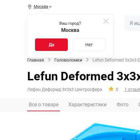
Москва
КАТАЛОГ
Ваш город?
Москва
Распродажа
Новинки
Да
Нет
Главная
Головоломки
Lefun Deformed 3x3x3 C
Lefun Deformed 3x3
Лефан Деформд 3х3х3 Центросфера
5
1 отзы
Все о товаре
Характеристики
Фото