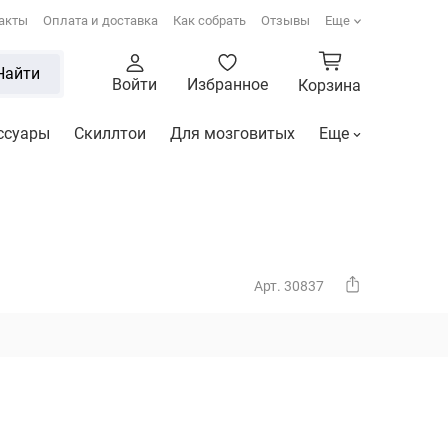
акты
Оплата и доставка
Как собрать
Отзывы
Еще
Найти
Войти
Избранное
Корзина
ссуары
Скиллтои
Для мозговитых
Еще
Арт. 30837