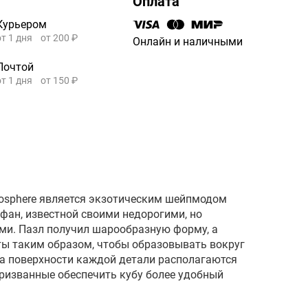
Оплата
Курьером
от 1 дня
от 200 ₽
Онлайн и наличными
Почтой
от 1 дня
от 150 ₽
trosphere является экзотическим шейпмодом
фан, известной своими недорогими, но
и. Пазл получил шарообразную форму, а
ы таким образом, чтобы образовывать вокруг
На поверхности каждой детали располагаются
призванные обеспечить кубу более удобный