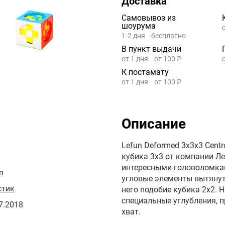
Доставка
Самовывоз из
шоурума
1-2 дня
бесплатно
В пункт выдачи
от 1 дня
от 100 ₽
К постамату
от 1 дня
от 100 ₽
Описание
Lefun Deformed 3x3x3 Cen
кубика 3х3 от компании Ле
интересными головоломкам
n
угловые элементы вытянут
стик
него подобие кубика 2х2. 
специальные углубления, 
7.2018
хват.