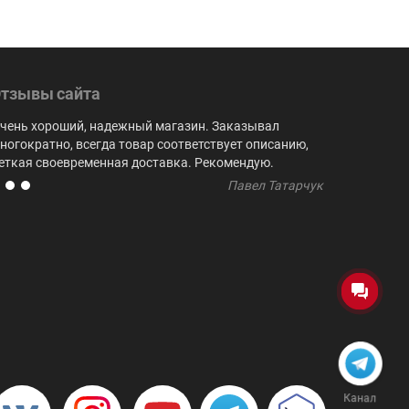
тзывы сайта
чень хороший, надежный магазин. Заказывал
Выбор куби
ногократно, всегда товар соответствует описанию,
не встреча
еткая своевременная доставка. Рекомендую.
регулярно 
Павел Татарчук