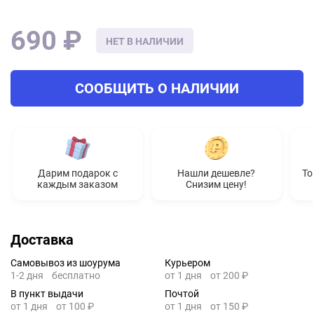
690 ₽
НЕТ В НАЛИЧИИ
СООБЩИТЬ О НАЛИЧИИ
Дарим подарок с
Нашли дешевле?
То
каждым заказом
Снизим цену!
Доставка
Самовывоз из шоурума
Курьером
1-2 дня
бесплатно
от 1 дня
от 200 ₽
В пункт выдачи
Почтой
от 1 дня
от 100 ₽
от 1 дня
от 150 ₽