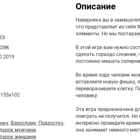
Описание
Наверняка вы в замешател
что представляет из себя 
элементы. Но мы постарае
k's
стик
В этой игре вам нужно сос
сделать гораздо сложнее, 
0.2019
постоянно мешать соперник
Во время хода человек мо
вставляете новую фишку, л
переворачиваете клетку. П
x155x102
человеку.
Эта игра предназначена дл
поиграть не получится. Н
енку
,
Взрослому
,
Подростку
,
интересно проведете время
одарок мужчине
,
она занимает немного мес
одарок женщине