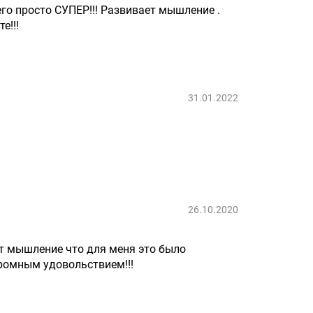
его просто СУПЕР!!! Развивает мышление .
е!!!
31.01.2022
26.10.2020
ет мышление что для меня это было
громным удовольствием!!!