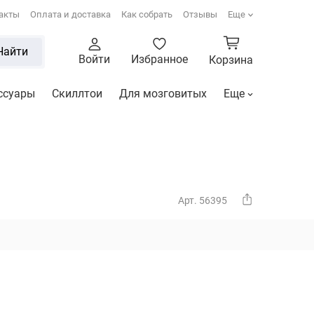
акты
Оплата и доставка
Как собрать
Отзывы
Еще
Найти
Войти
Избранное
Корзина
ссуары
Скиллтои
Для мозговитых
Еще
Арт. 56395