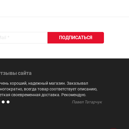
тзывы сайта
чень хороший, надежный магазин. Заказывал
Выбор куби
ногократно, всегда товар соответствует описанию,
не встреча
еткая своевременная доставка. Рекомендую.
регулярно 
Павел Татарчук