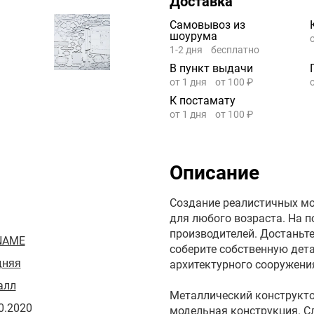
Доставка
Самовывоз из
шоурума
1-2 дня
бесплатно
В пункт выдачи
от 1 дня
от 100 ₽
К постамату
от 1 дня
от 100 ₽
Описание
Создание реалистичных мо
для любого возраста. На 
производителей. Достаньте
NAME
соберите собственную дет
дняя
архитектурного сооружения
алл
Металлический конструкто
0.2020
модельная конструкция. С