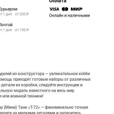
Оплата
Курьером
от 1 дня
от 200 ₽
Онлайн и наличными
Почтой
от 1 дня
от 150 ₽
делей из конструктора — увлекательное хобби
помощь приходят готовые наборы от различных
 детали из коробки, следуйте инструкции и
альную модель известного на весь мир
 или военной техники!
р (Мини) Танк «Т-72» — феноменально точная
ледите за мелкими деталями и запаситесь