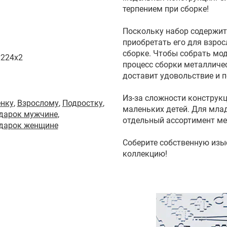
терпением при сборке!
Поскольку набор содержит
приобретать его для взрос
сборке. Чтобы собрать мо
x224x2
процесс сборки металличес
доставит удовольствие и 
Из-за сложности конструкц
енку
,
Взрослому
,
Подростку
,
маленьких детей. Для млад
одарок мужчине
,
отдельный ассортимент ме
одарок женщине
Соберите собственную изы
коллекцию!