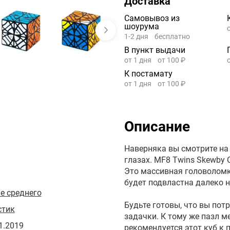
Доставка
Самовывоз из
шоурума
1-2 дня
бесплатно
В пункт выдачи
от 1 дня
от 100 ₽
К постамату
от 1 дня
от 100 ₽
Описание
Наверняка вы смотрите на
глазах. MF8 Twins Skewby 
Это массивная головоломк
будет подвластна далеко 
е среднего
Будьте готовы, что вы пот
стик
задачки. К тому же пазл м
1.2019
рекомендуется этот куб к 