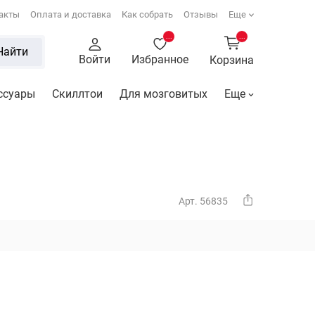
акты
Оплата и доставка
Как собрать
Отзывы
Еще
...
...
Найти
Войти
Избранное
Корзина
ссуары
Скиллтои
Для мозговитых
Еще
Арт. 56835