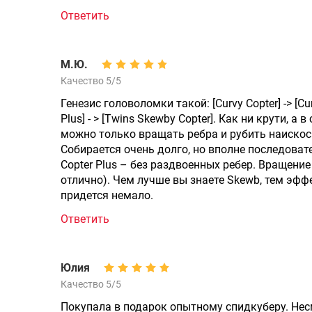
Ответить
М.Ю.
Качество 5/5
Генезис головоломки такой: [Curvy Copter] -> [Cur
Plus] - > [Twins Skewby Copter]. Как ни крути, 
можно только вращать ребра и рубить наиско
Собирается очень долго, но вполне последовате
Copter Plus – без раздвоенных ребер. Вращение
отлично). Чем лучше вы знаете Skewb, тем эфф
придется немало.
Ответить
Юлия
Качество 5/5
Покупала в подарок опытному спидкуберу. Нес