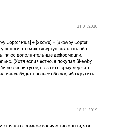
21.01.2020
vy Copter Plus] + [Skewb] = [Skewby Copter
а в сущности это микс «вертушки» и скьюба –
сь, плюс дополнительные деформации.
льно. (Хотя если честно, я покупал Skewby
 было очень тугое, но зато форму держал
ективнее будет процесс сборки, ибо крутить
15.11.2019
мотря на огромное количество опыта, эта