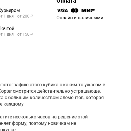
Оплата
Курьером
от 1 дня
от 200 ₽
Онлайн и наличными
Почтой
от 1 дня
от 150 ₽
 фотографию этого кубика с каким-то ужасом в
Copter смотрится действительно устрашающе.
а с большим количеством элементов, которая
не каждому.
ратите несколько часов на решение этой
еняет форму, поэтому новичкам не
покупке.