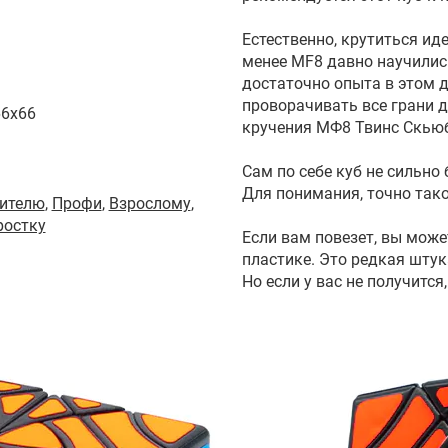
Естественно, крутиться ид
менее MF8 давно научилис
достаточно опыта в этом д
проворачивать все грани д
66x66
кручения МФ8 Твинс Скьюб
Сам по себе куб не сильно 
Для понимания, точно тако
ителю
,
Профи
,
Взрослому
,
ростку
Если вам повезет, вы мож
пластике. Это редкая штук
Но если у вас не получится