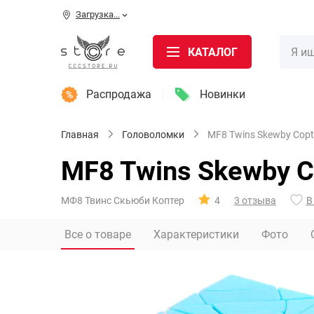
Загрузка...
КАТАЛОГ
Распродажа
Новинки
Главная
Головоломки
MF8 Twins Skewby Copt
MF8 Twins Skewby C
МФ8 Твинс Скьюби Коптер
4
3 отзыва
В
Все о товаре
Характеристики
Фото