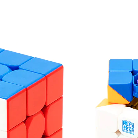
магнитный кубик Рубика 3х
Маглев точно вам подойде
Если же самая навороченна
приглядитесь к версии
Sup
белым пластиком внутри, 
пружин и фиолетовым пла
Развивающие головоломки 
полезные подарки на день
и женщине на 23 февраля и