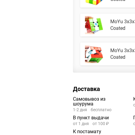
MoYu 3x3x3
Coated
MoYu 3x3x3
Coated
Доставка
Самовывоз из
шоурума
1-2 дня
бесплатно
В пункт выдачи
от 1 дня
от 100 ₽
К постамату