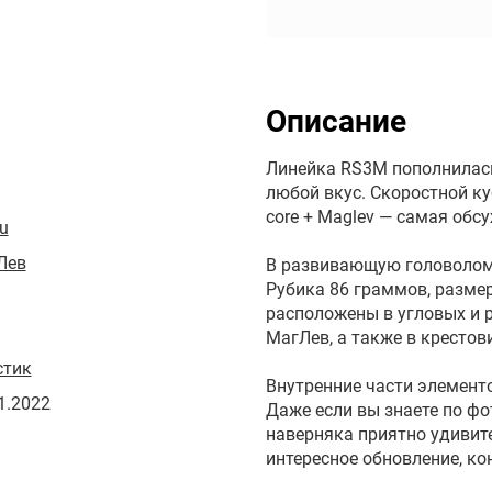
Описание
Линейка RS3M пополнилас
любой вкус. Скоростной ку
core + Maglev — самая обс
u
Лев
В развивающую головоломк
Рубика 86 граммов, разме
расположены в угловых и р
МагЛев, а также в крестов
стик
Внутренние части элементо
1.2022
Даже если вы знаете по фот
наверняка приятно удивит
интересное обновление, кон