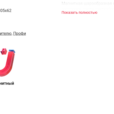
Магнитная шарообразная 
разговора среди спидкубе
105x62
Показать полностью
шарика, они практически н
профессиональный кубик Р
модель с новой крестовино
ителю
,
Профи
В кубике Рубика для спид
антиблокировочную систем
скошенные уголки, поэтому
частях элементов теперь р
“чешуи дракона”, как наз
смазка равномернее распр
удерживается внутри.
В комплекте с развивающе
нитный
трансформируется в подста
Рубика, а также сменная г
Кручение головоломки для
легкое. Если вы професси