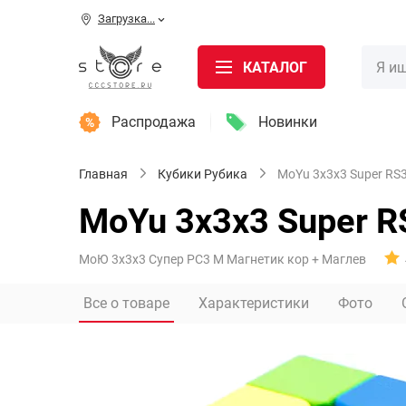
Загрузка...
КАТАЛОГ
Распродажа
Новинки
Главная
Кубики Рубика
MoYu 3x3x3 Super RS3
MoYu 3x3x3 Super R
МоЮ 3х3х3 Супер РС3 М Магнетик кор + Маглев
Все о товаре
Характеристики
Фото