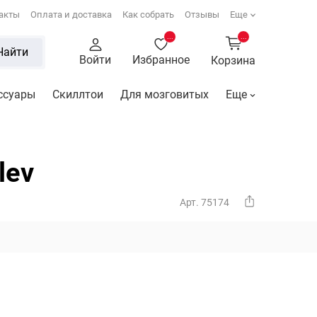
акты
Оплата и доставка
Как собрать
Отзывы
Еще
...
...
Найти
Войти
Избранное
Корзина
ссуары
Скиллтои
Для мозговитых
Еще
lev
Арт. 75174