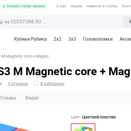
Узнать статус заказа
О нас
Акции
Новости и статьи
Конт
Кубики Рубика
2x2
3х3
Головоломки
Аксе
 M Magnetic core + Maglev
S3 M Magnetic core + Mag
4
5 отзывов
В избранное
Отзывы
Видео
Цвет:
Цветной пластик