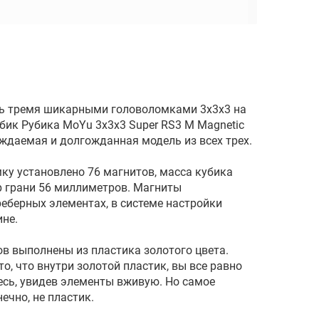
ь тремя шикарными головоломками 3х3х3 на
бик Рубика MoYu 3x3x3 Super RS3 M Magnetic
уждаемая и долгожданная модель из всех трех.
у установлено 76 магнитов, масса кубика
р грани 56 миллиметров. Магниты
еберных элементах, в системе настройки
ине.
в выполнены из пластика золотого цвета.
о, что внутри золотой пластик, вы все равно
есь, увидев элементы вживую. Но самое
ечно, не пластик.