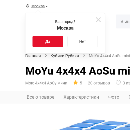
Москва
КАТАЛОГ
Ваш город?
Москва
Распродажа
Новинки
Да
Нет
Главная
Кубики Рубика
MoYu 4x4x4 AoSu mini
MoYu 4x4x4 AoSu mi
Мою 4х4х4 АоСу мини
5
20 отзывов
В и
Все о товаре
Характеристики
Фото