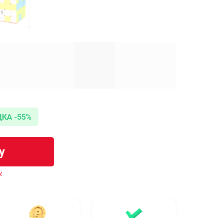
КА -55%
у
к