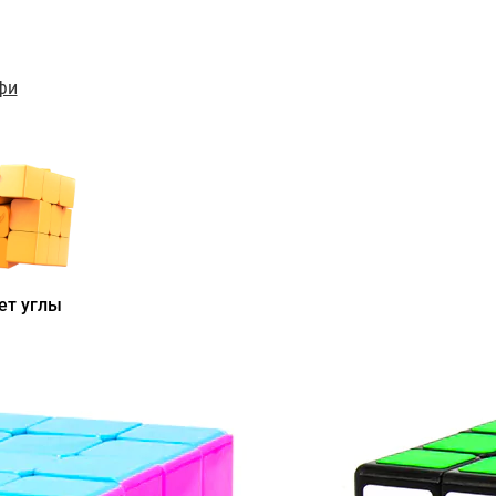
фи
ет углы