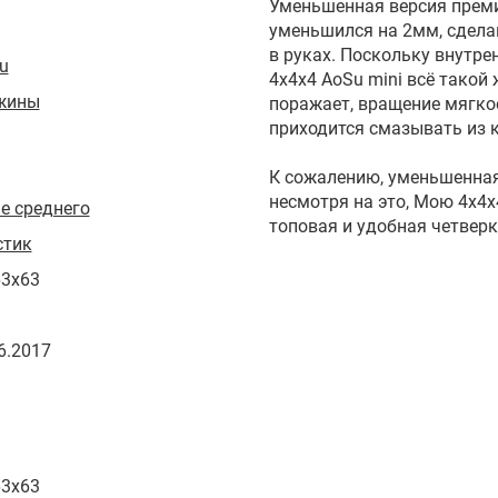
Уменьшенная версия преми
уменьшился на 2мм, сделан
в руках. Поскольку внутре
u
4x4x4 AoSu mini всё такой
жины
поражает, вращение мягко
приходится смазывать из к
К сожалению, уменьшенная
несмотря на это, Мою 4х4
е среднего
топовая и удобная четверк
стик
63x63
6.2017
63x63