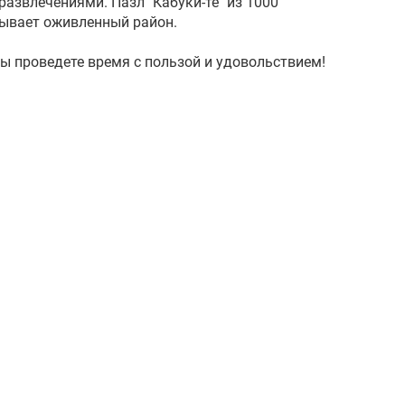
азвлечениями. Пазл "Кабуки-тё" из 1000
ывает оживленный район.
 вы проведете время с пользой и удовольствием!