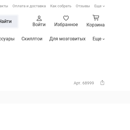
акты
Оплата и доставка
Как собрать
Отзывы
Еще
Найти
Войти
Избранное
Корзина
ссуары
Скиллтои
Для мозговитых
Еще
Арт. 68999