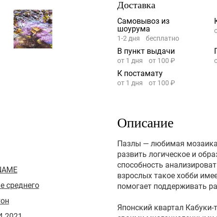
Доставка
Самовывоз из
шоурума
1-2 дня
бесплатно
В пункт выдачи
от 1 дня
от 100 ₽
К постамату
от 1 дня
от 100 ₽
Описание
Пазлы — любимая мозаика
развить логическое и обр
способность анализироват
NAME
взрослых такое хобби име
е среднего
помогает поддерживать раб
тон
Японский квартал Кабуки-т
4.2021