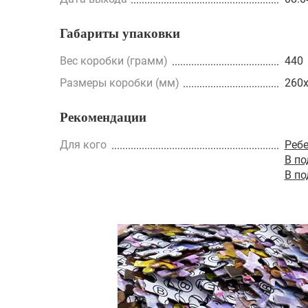
Габариты упаковки
Вес коробки (грамм)
440
Размеры коробки (мм)
260
Рекомендации
Для кого
Реб
В п
В п