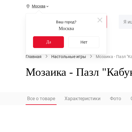
Москва
КАТАЛОГ
Ваш город?
Москва
Распродажа
Новинки
Да
Нет
Главная
Настольные игры
Мозаика - Пазл "К
Мозаика - Пазл "Кабу
Все о товаре
Характеристики
Фото