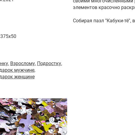
своими многочисленными р
элементов красочно раскр
Собирая пазл "Кабуки-тё",
x375x50
енку
,
Взрослому
,
Подростку
,
одарок мужчине
,
одарок женщине