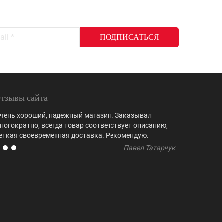
тзывы сайта
чень хороший, надежный магазин. Заказывал
Выбор куби
ногократно, всегда товар соответствует описанию,
не встреча
еткая своевременная доставка. Рекомендую.
регулярно 
Павел Татарчук