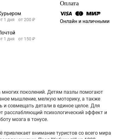
Оплата
Курьером
от 1 дня
от 200 ₽
Онлайн и наличными
Почтой
от 1 дня
от 150 ₽
 многих поколений. Детям пазлы помогают
азное мышление, мелкую моторику, а также
ь и совмещать детали в единое целое. Для
ет расслабляющий психологический эффект и
оту мозга в тонусе.
ё привлекает внимание туристов со всего мира