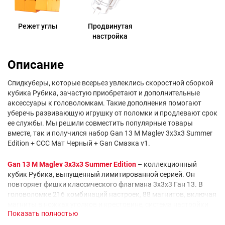
Режет углы
Продвинутая
настройка
Описание
Спидкуберы, которые всерьез увлеклись скоростной сборкой
кубика Рубика, зачастую приобретают и дополнительные
аксессуары к головоломкам. Такие дополнения помогают
уберечь развивающую игрушку от поломки и продлевают срок
ее службы. Мы решили совместить популярные товары
вместе, так и получился набор Gan 13 M Maglev 3x3x3 Summer
Edition + CCC Мат Черный + Gan Смазка v1.
Gan 13 M Maglev 3x3x3 Summer Edition
– коллекционный
кубик Рубика, выпущенный лимитированной серией. Он
повторяет фишки классического флагмана 3х3х3 Ган 13. В
головоломке 216 комбинаций настроек, 88 магнитов, включая
магниты в ножках уголков и крестовине, система настройки
Показать полностью
МагЛев и система автоматического доворота граней на свое
место. Сам скоростной кубик Рубика выполнен из