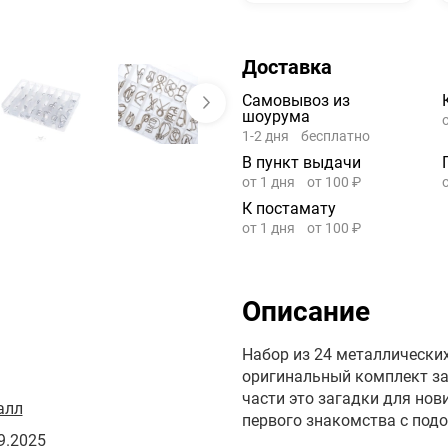
Доставка
Самовывоз из
шоурума
1-2 дня
бесплатно
В пункт выдачи
от 1 дня
от 100 ₽
К постамату
от 1 дня
от 100 ₽
Описание
Набор из 24 металлически
оригинальный комплект за
части это загадки для нов
алл
первого знакомства с под
9.2025