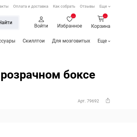
акты
Оплата и доставка
Как собрать
Отзывы
Еще
...
...
Найти
Войти
Избранное
Корзина
ссуары
Скиллтои
Для мозговитых
Еще
прозрачном боксе
Арт. 79692