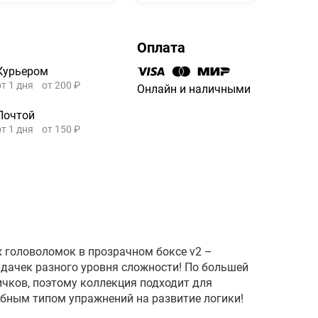
Оплата
Курьером
от 1 дня
от 200 ₽
Онлайн и наличными
Почтой
от 1 дня
от 150 ₽
х головоломок в прозрачном боксе v2 –
дачек разного уровня сложности! По большей
ичков, поэтому коллекция подходит для
обным типом упражнений на развитие логики!