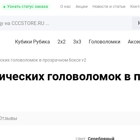
Узнать статус заказа
О нас
Акции
Новости и статьи
Конт
Кубики Рубика
2x2
3х3
Головоломки
Аксе
еских головоломок в прозрачном боксе v2
ических головоломок в 
Отзывы
Цвет:
Серебряный