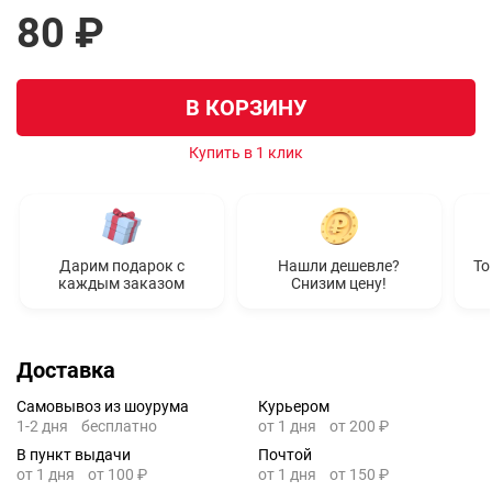
80 ₽
В КОРЗИНУ
Купить в 1 клик
Дарим подарок с
Нашли дешевле?
То
каждым заказом
Снизим цену!
Доставка
Самовывоз из шоурума
Курьером
1-2 дня
бесплатно
от 1 дня
от 200 ₽
В пункт выдачи
Почтой
от 1 дня
от 100 ₽
от 1 дня
от 150 ₽