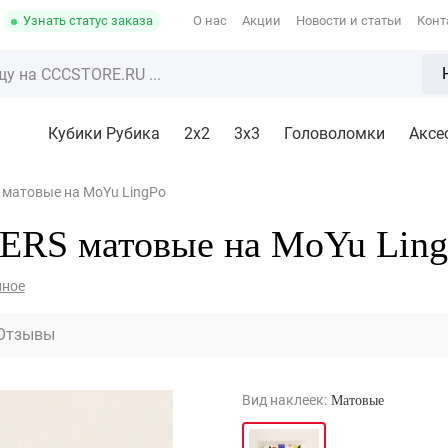
Узнать статус заказа
О нас
Акции
Новости и статьи
Конт
Кубики Рубика
2x2
3х3
Головоломки
Аксе
 матовые на MoYu LingPo
ERS матовые на MoYu Lin
нное
Отзывы
Вид наклеек:
Матовые