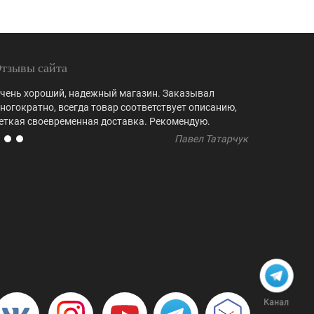
тзывы сайта
чень хороший, надежный магазин. Заказывал
Выбор куби
ногократно, всегда товар соответствует описанию,
не встреча
еткая своевременная доставка. Рекомендую.
регулярно 
Павел Татарчук