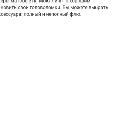
керы матовые на МоЮ ЛингПо хорошим
новить свои головоломки. Вы можете выбрать
ксессуара: полный и неполный флю.