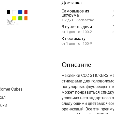
Доставка
Самовывоз из
шоурума
1-2 дня
бесплатно
В пункт выдачи
от 1 дня
от 100 ₽
К постамату
от 1 дня
от 100 ₽
Описание
Наклейки CCC STICKERS ма
стикерами для головоломок
популярных флуоресцентных
Corner Cubes
может понравиться спидку
кал
условиях нестандартного 
следующими цветами: черны
60x3
оранжевый. Все эти преиму