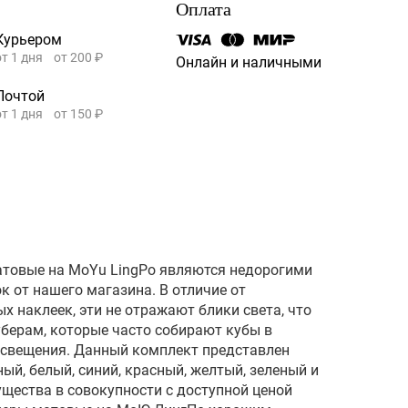
Оплата
Курьером
от 1 дня
от 200 ₽
Онлайн и наличными
Почтой
от 1 дня
от 150 ₽
товые на MoYu LingPo являются недорогими
 от нашего магазина. В отличие от
 наклеек, эти не отражают блики света, что
берам, которые часто собирают кубы в
освещения. Данный комплект представлен
й, белый, синий, красный, желтый, зеленый и
щества в совокупности с доступной ценой