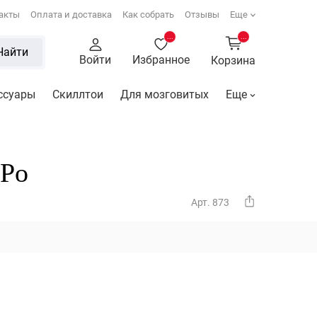
акты
Оплата и доставка
Как собрать
Отзывы
Еще
...
...
Найти
Войти
Избранное
Корзина
ссуары
Скиллтои
Для мозговитых
Еще
gPo
Арт. 873