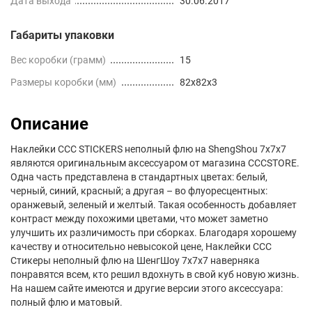
Дата выхода
30.06.2017
Габариты упаковки
Вес коробки (грамм)
15
Размеры коробки (мм)
82x82x3
Описание
Наклейки CCC STICKERS неполный флю на ShengShou 7x7x7
являются оригинальным аксессуаром от магазина CCCSTORE.
Одна часть представлена в стандартных цветах: белый,
черный, синий, красный; а другая – во флуоресцентных:
оранжевый, зеленый и желтый. Такая особенность добавляет
контраст между похожими цветами, что может заметно
улучшить их различимость при сборках. Благодаря хорошему
качеству и относительно невысокой цене, Наклейки ССС
Стикеры неполный флю на ШенгШоу 7х7х7 наверняка
понравятся всем, кто решил вдохнуть в свой куб новую жизнь.
На нашем сайте имеются и другие версии этого аксессуара:
полный флю и матовый.