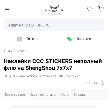
Каталог
Новинки
Аксессуары
Наклейки CCC STICKERS неполный
флю на ShengShou 7x7x7
ЦЦЦ Стикеры неполный флю на ШенгШоу 7х7х7
Арт. 914
Все о товаре
Характеристики
Фото
Отзывы