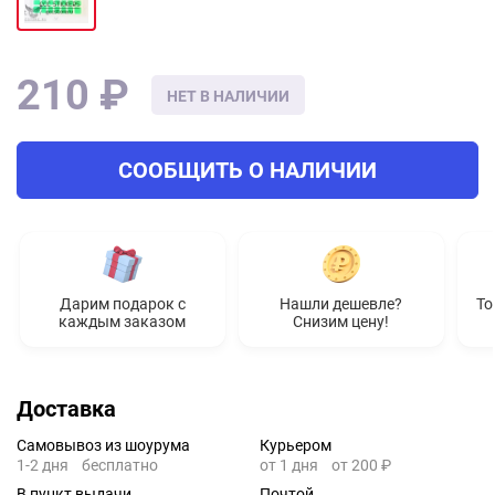
210 ₽
НЕТ В НАЛИЧИИ
СООБЩИТЬ О НАЛИЧИИ
Дарим подарок с
Нашли дешевле?
То
каждым заказом
Снизим цену!
Доставка
Самовывоз из шоурума
Курьером
1-2 дня
бесплатно
от 1 дня
от 200 ₽
В пункт выдачи
Почтой