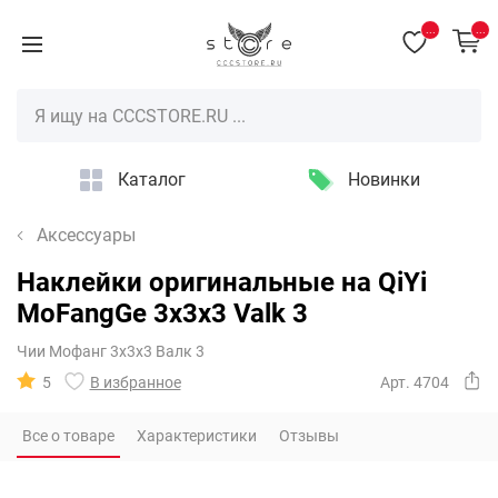
...
...
Каталог
Новинки
Аксессуары
Наклейки оригинальные на QiYi
MoFangGe 3x3x3 Valk 3
Чии Мофанг 3х3х3 Валк 3
5
В избранное
Арт. 4704
Все о товаре
Характеристики
Отзывы