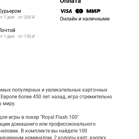
Оплата
Курьером
от 1 дня
от 200 ₽
Онлайн и наличными
Почтой
от 1 дня
от 150 ₽
самых популярных и увлекательных карточных
 Европе более 450 лет назад, игра стремительно
у миру.
я игры в покер "Royal Flash 100"
ации домашнего или профессионального
 человек. В комплекте вы найдете 100
наченным номиналом, 2 колоды карт, кнопку