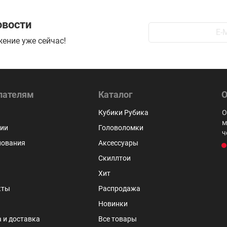
овости
ение уже сейчас!
пателям
Каталог
О
 нигде
Крутой магазин с самыми низкими ценами,
Кубики Рубика
О
ду
работающая поддержка и отзывчивые консультанты.
м
ии
Головоломки
Магазин очень оперативно отправляет заказы!
ч
нования
Аксессуары
 Кияев
Олег Шемякин
Скиллтои
Хит
кты
Распродажа
Новинки
 и доставка
Все товары