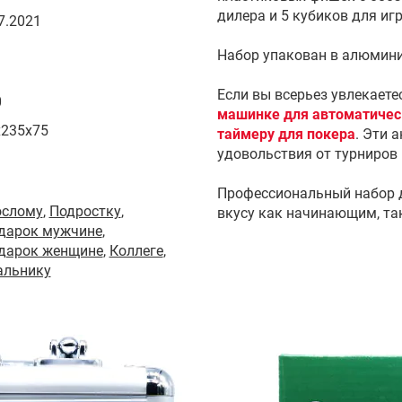
дилера и 5 кубиков для игр
7.2021
Набор упакован в алюмини
Если вы всерьез увлекаете
0
машинке для автоматичес
x235x75
таймеру для покера
. Эти 
удовольствия от турниров
Профессиональный набор дл
ослому
,
Подростку
,
вкусу как начинающим, та
одарок мужчине
,
одарок женщине
,
Коллеге
,
альнику