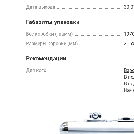
Дата выхода
30.0
Габариты упаковки
Вес коробки (грамм)
197
Размеры коробки (мм)
215
Рекомендации
Для кого
Взр
В п
В п
Нач