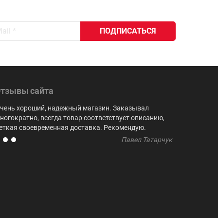
тзывы сайта
чень хороший, надежный магазин. Заказывал
Выбор куби
ногократно, всегда товар соответствует описанию,
не встреча
еткая своевременная доставка. Рекомендую.
регулярно 
Павел Татарчук