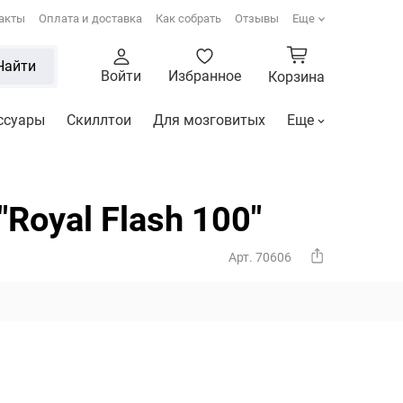
акты
Оплата и доставка
Как собрать
Отзывы
Еще
Найти
Войти
Избранное
Корзина
ссуары
Скиллтои
Для мозговитых
Еще
Royal Flash 100"
Арт. 70606