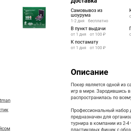
Доставка
Самовывоз из
шоурума
1-2 дня
бесплатно
В пункт выдачи
от 1 дня
от 100 ₽
К постамату
от 1 дня
от 100 ₽
Описание
Покер является одной из 
игр в мире. Зародившись в
распространилась по всем
htman
стик
Профессиональный набор дл
предназначен для организ
турнира в компании из 2-4
ейсом
пластиковых фишек с обоз