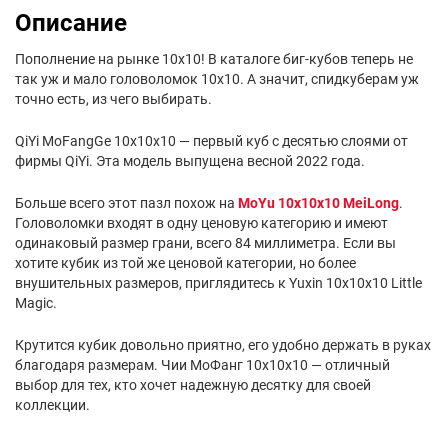
Описание
Пополнение на рынке 10х10! В каталоге биг-кубов теперь не
так уж и мало головоломок 10х10. А значит, спидкуберам уж
точно есть, из чего выбирать.
QiYi MoFangGe 10x10x10 — первый куб с десятью слоями от
фирмы QiYi. Эта модель выпущена весной 2022 года.
Больше всего этот пазл похож на
MoYu 10x10x10 MeiLong
.
Головоломки входят в одну ценовую категорию и имеют
одинаковый размер грани, всего 84 миллиметра. Если вы
хотите кубик из той же ценовой категории, но более
внушительных размеров, приглядитесь к Yuxin 10x10x10 Little
Magic.
Крутится кубик довольно приятно, его удобно держать в руках
благодаря размерам. Чии МоФанг 10х10х10 — отличный
выбор для тех, кто хочет надежную десятку для своей
коллекции.