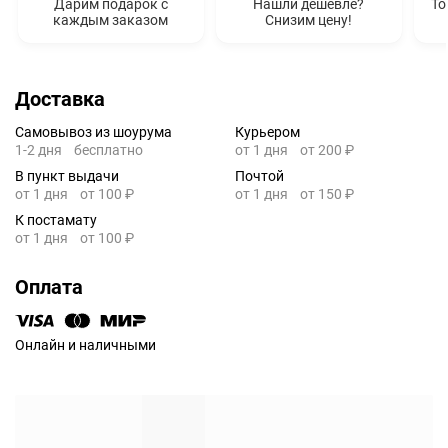
Дарим подарок с
Нашли дешевле?
То
каждым заказом
Снизим цену!
Доставка
Самовывоз из шоурума
Курьером
1-2 дня
бесплатно
от 1 дня
от 200 ₽
В пункт выдачи
Почтой
от 1 дня
от 100 ₽
от 1 дня
от 150 ₽
К постамату
от 1 дня
от 100 ₽
Оплата
Онлайн и наличными