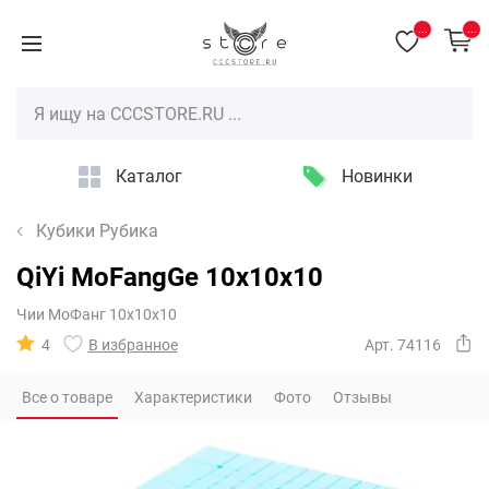
...
...
Каталог
Новинки
Кубики Рубика
QiYi MoFangGe 10x10x10
Чии МоФанг 10х10х10
4
В избранное
Арт. 74116
Все о товаре
Характеристики
Фото
Отзывы