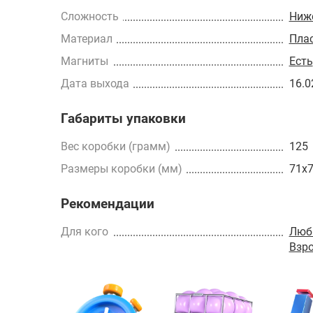
Сложность
Ниже
Материал
Пла
Магниты
Есть
Дата выхода
16.0
Габариты упаковки
Вес коробки (грамм)
125
Размеры коробки (мм)
71x
Рекомендации
Для кого
Люб
Взр