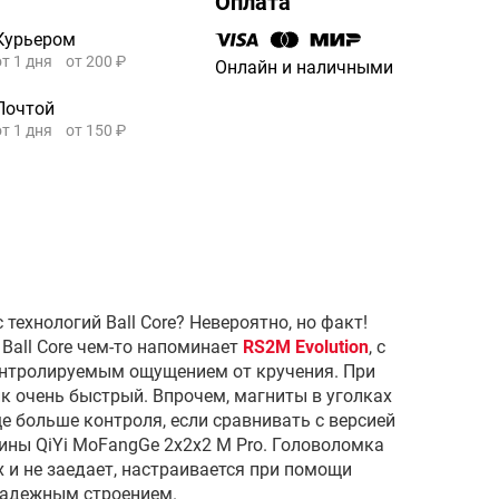
Оплата
Курьером
от 1 дня
от 200 ₽
Онлайн и наличными
Почтой
от 1 дня
от 150 ₽
технологий Ball Core? Невероятно, но факт!
 Ball Core чем-то напоминает
RS2M Evolution
, с
онтролируемым ощущением от кручения. При
к очень быстрый. Впрочем, магниты в уголках
е больше контроля, если сравнивать с версией
ины QiYi MoFangGe 2x2x2 M Pro. Головоломка
 и не заедает, настраивается при помощи
 надежным строением.