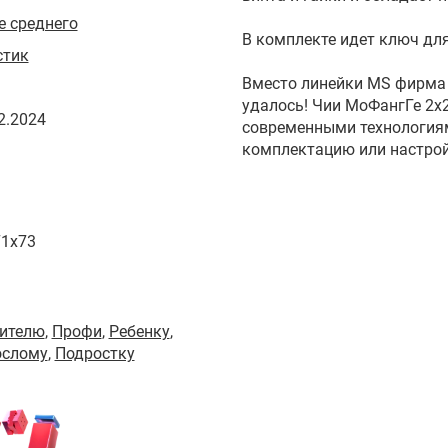
 среднего
В комплекте идет ключ дл
стик
Вместо линейки MS фирма 
удалось! Чии МоФангГе 2х
2.2024
современными технологиями
комплектацию или настрой
71x73
ителю
,
Профи
,
Ребенку
,
ослому
,
Подростку