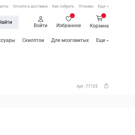
акты
Оплата и доставка
Как собрать
Отзывы
Еще
...
...
Найти
Войти
Избранное
Корзина
ссуары
Скиллтои
Для мозговитых
Еще
Арт. 77725