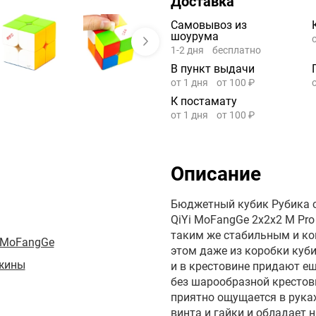
Доставка
Самовывоз из
шоурума
1-2 дня
бесплатно
В пункт выдачи
от 1 дня
от 100 ₽
К постамату
от 1 дня
от 100 ₽
Описание
Бюджетный кубик Рубика с 
QiYi MoFangGe 2x2x2 M Pro
таким же стабильным и к
 MoFangGe
этом даже из коробки куби
жины
и в крестовине придают ещ
без шарообразной крестов
приятно ощущается в руках
винта и гайки и обладает