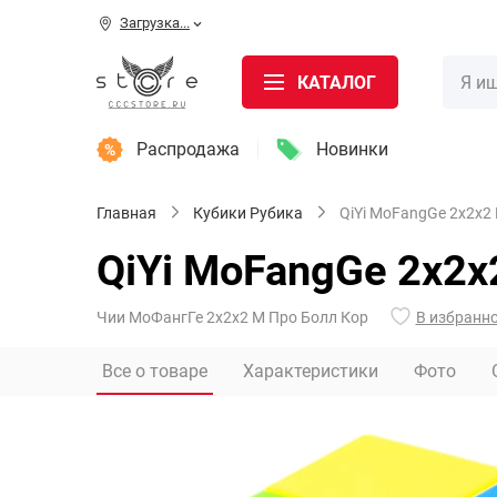
Загрузка...
КАТАЛОГ
Распродажа
Новинки
Главная
Кубики Рубика
QiYi MoFangGe 2x2x2 M
QiYi MoFangGe 2x2x2
Чии МоФангГе 2х2х2 М Про Болл Кор
В избранн
Все о товаре
Характеристики
Фото