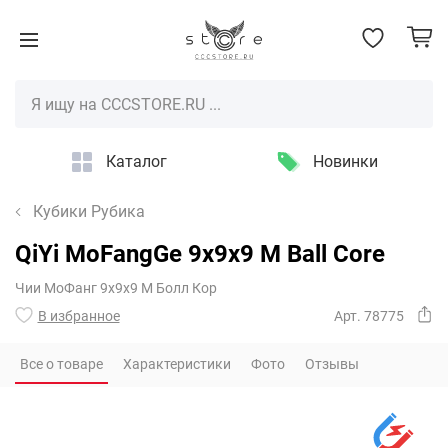
Каталог
Новинки
Кубики Рубика
QiYi MoFangGe 9x9x9 M Ball Core
Чии МоФанг 9х9х9 М Болл Кор
В избранное
Арт. 78775
Все о товаре
Характеристики
Фото
Отзывы