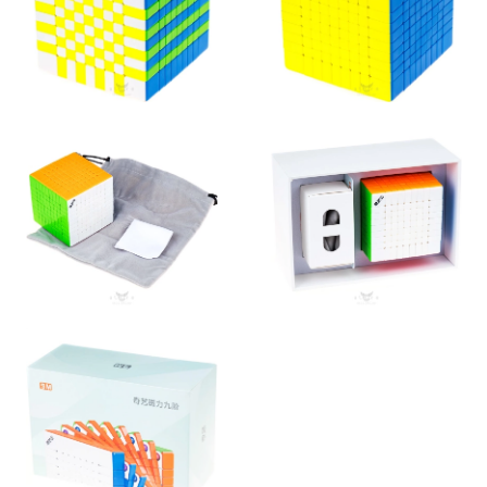
Профессиональный магнитный кубик Рубика для спидкубинга
Чии МоФанг 9х9х9 М Болл Кор – желанный новогодний
подарок для любителя логических игр, подарок на день
рождения мужчине и женщине, подарок коллеге на 23 февраля
и 8 марта. Если вы знаете человека, который увлекается
кубиками Рубика, возьмите ему головоломку в подарок, это
будет полезный и радостный сюрприз.