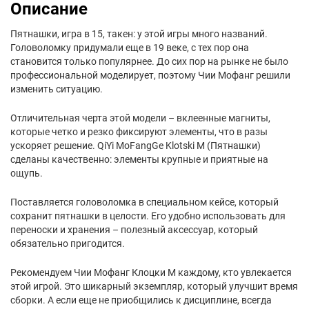
Описание
Пятнашки, игра в 15, такен: у этой игры много названий.
Головоломку придумали еще в 19 веке, с тех пор она
становится только популярнее. До сих пор на рынке не было
профессиональной моделирует, поэтому Чии Мофанг решили
изменить ситуацию.
Отличительная черта этой модели – вклеенные магниты,
которые четко и резко фиксируют элементы, что в разы
ускоряет решение. QiYi MoFangGe Klotski M (Пятнашки)
сделаны качественно: элементы крупные и приятные на
ощупь.
Поставляется головоломка в специальном кейсе, который
сохранит пятнашки в целости. Его удобно использовать для
переноски и хранения – полезный аксессуар, который
обязательно пригодится.
Рекомендуем Чии Мофанг Клоцки М каждому, кто увлекается
этой игрой. Это шикарный экземпляр, который улучшит время
сборки. А если еще не приобщились к дисциплине, всегда