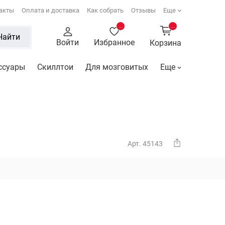
акты
Оплата и доставка
Как собрать
Отзывы
Еще
...
...
Найти
Войти
Избранное
Корзина
ссуары
Скиллтои
Для мозговитых
Еще
Арт. 45143