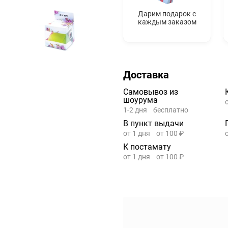
Дарим подарок с
каждым заказом
Доставка
Самовывоз из
шоурума
1-2 дня
бесплатно
В пункт выдачи
от 1 дня
от 100 ₽
К постамату
от 1 дня
от 100 ₽