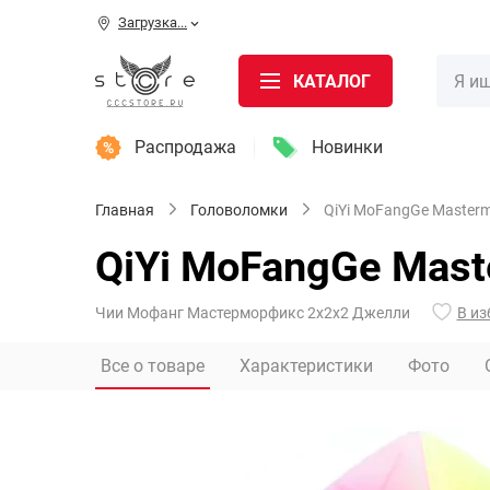
Загрузка...
КАТАЛОГ
Распродажа
Новинки
Главная
Головоломки
QiYi MoFangGe Mastermo
QiYi MoFangGe Maste
Чии Мофанг Мастерморфикс 2х2х2 Джелли
В из
Все о товаре
Характеристики
Фото