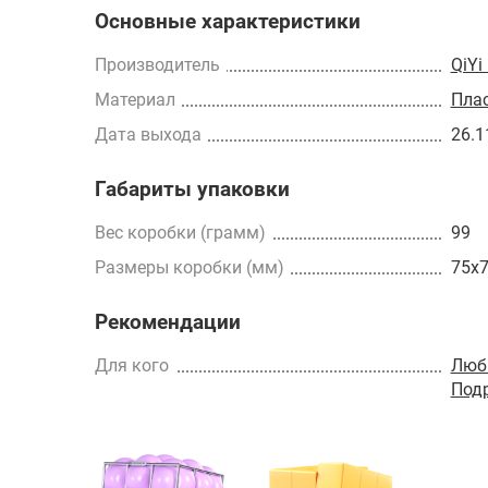
Основные характеристики
Производитель
QiYi
Материал
Пла
Дата выхода
26.1
Габариты упаковки
Вес коробки (грамм)
99
Размеры коробки (мм)
75x
Рекомендации
Для кого
Люб
Под