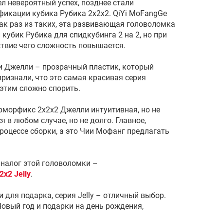
л невероятный успех, позднее стали
фикации кубика Рубика 2х2х2. QiYi MoFangGe
 как раз из таких, эта развивающая головоломка
 кубик Рубика для спидкубинга 2 на 2, но при
ствие чего сложность повышается.
и Джелли – прозрачный пластик, который
ризнали, что это самая красивая серия
 этим сложно спорить.
морфикс 2х2х2 Джелли интуитивная, но не
 в любом случае, но не долго. Главное,
роцессе сборки, а это Чии Мофанг предлагать
аналог этой головоломки –
x2 Jelly
.
 для подарка, серия Jelly – отличный выбор.
овый год и подарки на день рождения,
.