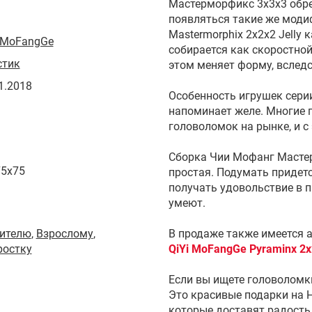
Мастерморфикс 3х3х3 обре
появляться такие же моди
Mastermorphix 2x2x2 Jelly
 MoFangGe
собирается как скоростной
стик
этом меняет форму, вслед
1.2018
Особенность игрушек сери
напоминает желе. Многие п
головоломок на рынке, и с
Сборка Чии Мофанг Мастер
75x75
простая. Подумать придется
получать удовольствие в п
умеют.
ителю
,
Взрослому
,
В продаже также имеется 
ростку
QiYi MoFangGe Pyraminx 2x2
Если вы ищете головоломки
Это красивые подарки на Н
которые доставят радость