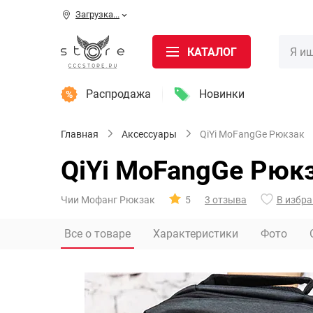
Загрузка...
КАТАЛОГ
Распродажа
Новинки
Главная
Аксессуары
QiYi MoFangGe Рюкзак
QiYi MoFangGe Рюк
Чии Мофанг Рюкзак
5
3 отзыва
В избра
Все о товаре
Характеристики
Фото