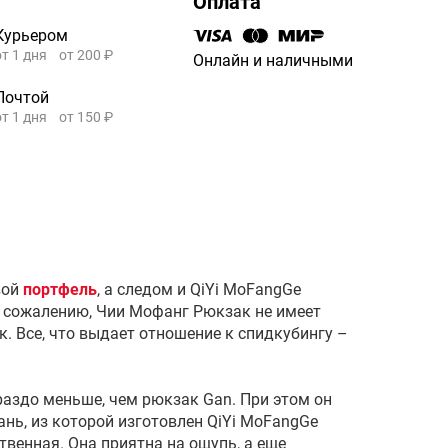
Оплата
Курьером
от 1 дня
от 200 ₽
Онлайн и наличными
Почтой
от 1 дня
от 150 ₽
вой
портфель
, а следом и QiYi MoFangGe
К сожалению, Чии Мофанг Рюкзак не имеет
. Все, что выдает отношение к спидкубингу –
раздо меньше, чем рюкзак Gan. При этом он
ань, из которой изготовлен QiYi MoFangGe
твенная. Она приятна на ощупь, а еще