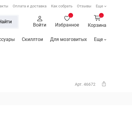
акты
Оплата и доставка
Как собрать
Отзывы
Еще
...
...
Найти
Войти
Избранное
Корзина
ссуары
Скиллтои
Для мозговитых
Еще
Арт. 46672