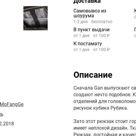
Доставка
Самовывоз из
шоурума
1-2 дня
бесплатно
В пункт выдачи
от 1 дня
от 100 ₽
К постамату
от 1 дня
от 100 ₽
Описание
Сначала Gan выпускают с
создают нечто подобное. 
отделений для головоломок
 MoFangGe
рисунок кубика Рубика.
нь
Зато этот рюкзак стоит го
2.2018
имеет неплохой дизайн. Тк
Рюкзак, достойная и качес